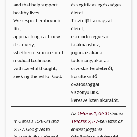
and that help support
és segítik az egészséges
healthy lives.
életet.
We respect embryonic
Tiszteljük a magzati
life,
életet,
approaching each new
és minden egyes új
discovery,
találmányhoz,
whether of science or of
jöjjön az akár a
medical technique,
tudomány, akár az
with careful thought,
orvoslás területéről,
seeking the will of God.
körültekintő
óvatossággal
viszonyulunk,
keresve Isten akaratát.
Az
1Mózes 1,28-31
-ben és
In Genesis 1:28-31 and
1Mózes 9,1-7
-ben Isten az
9:1-7, God gives to
embert joggal és
humanity the right and
felelősséggel ruházza fel,