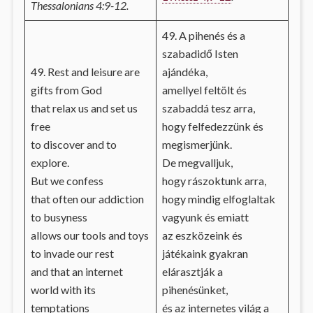
Thessalonians 4:9-12.
49. A pihenés és a
szabadidő Isten
49. Rest and leisure are
ajándéka,
gifts from God
amellyel feltölt és
that relax us and set us
szabaddá tesz arra,
free
hogy felfedezzünk és
to discover and to
megismerjünk.
explore.
De megvalljuk,
But we confess
hogy rászoktunk arra,
that often our addiction
hogy mindig elfoglaltak
to busyness
vagyunk és emiatt
allows our tools and toys
az eszközeink és
to invade our rest
játékaink gyakran
and that an internet
elárasztják a
world with its
pihenésünket,
temptations
és az internetes világ a