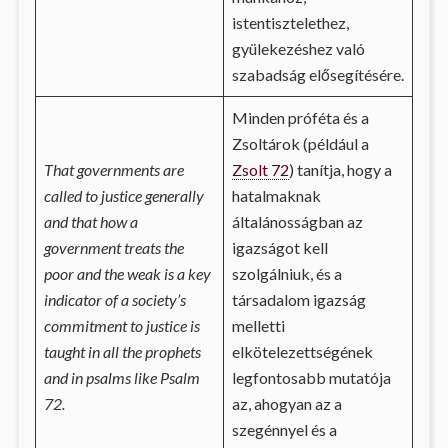
istentisztelethez,
gyülekezéshez való
szabadság elősegítésére.
Minden próféta és a
Zsoltárok (például a
That governments are
Zsolt 72
) tanítja, hogy a
called to justice generally
hatalmaknak
and that how a
általánosságban az
government treats the
igazságot kell
poor and the weak is a key
szolgálniuk, és a
indicator of a society’s
társadalom igazság
commitment to justice is
melletti
taught in all the prophets
elkötelezettségének
and in psalms like Psalm
legfontosabb mutatója
72.
az, ahogyan az a
szegénnyel és a