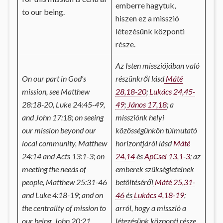
emberre hagytuk,
to our being.
hiszen ez a misszió
létezésünk központi
része.
Az Isten missziójában való
On our part in God’s
részünkről lásd
Máté
mission, see Matthew
28,18-20
;
Lukács 24,45-
28:18-20, Luke 24:45-49,
49
;
János 17,18
; a
and John 17:18; on seeing
missziónk helyi
our mission beyond our
közösségünkön túlmutató
local community, Matthew
horizontjáról lásd
Máté
24:14 and Acts 13:1-3; on
24,14
és
ApCsel 13,1-3
; az
meeting the needs of
emberek szükségleteinek
people, Matthew 25:31-46
betöltéséről
Máté 25,31-
and Luke 4:18-19; and on
46
és
Lukács 4,18-19
;
the centrality of mission to
arról, hogy a misszió a
our being, John 20:21.
létezésünk központi része