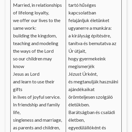
Married, in relationships
tartó hűséges
of lifelong loyalty,
kapcsolatban
we offer our lives to the
felajánljuk életünket
same work:
ugyanerre a munkára:
building the kingdom,
a királyság építésére,
teaching and modeling
tanítva és bemutatva az
the ways of the Lord
Úr útjait,
so our children may
hogy gyermekeink
know
megismerjék
Jesus as Lord
Jézust Úrként,
and learn to use their
és megtanulják használni
gifts
ajándékaikat
in lives of joyful service.
örömteljesen szolgáló
In friendship and family
életükben.
life,
Barátságban és családi
singleness and marriage,
életben,
as parents and children,
egyedülállóként és