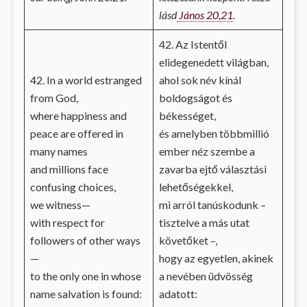
lásd
János 20,21
.
42. Az Istentől
elidegenedett világban,
42. In a world estranged
ahol sok név kínál
from God,
boldogságot és
where happiness and
békességet,
peace are offered in
és amelyben többmillió
many names
ember néz szembe a
and millions face
zavarba ejtő választási
confusing choices,
lehetőségekkel,
we witness—
mi arról tanúskodunk –
with respect for
tisztelve a más utat
followers of other ways
követőket –,
—
hogy az egyetlen, akinek
to the only one in whose
a nevében üdvösség
name salvation is found:
adatott: