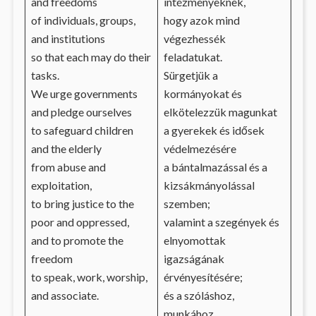
and freedoms
intézményeknek,
of individuals, groups,
hogy azok mind
and institutions
végezhessék
so that each may do their
feladatukat.
tasks.
Sürgetjük a
We urge governments
kormányokat és
and pledge ourselves
elkötelezzük magunkat
to safeguard children
a gyerekek és idősek
and the elderly
védelmezésére
from abuse and
a bántalmazással és a
exploitation,
kizsákmányolással
to bring justice to the
szemben;
poor and oppressed,
valamint a szegények és
and to promote the
elnyomottak
freedom
igazságának
to speak, work, worship,
érvényesítésére;
and associate.
és a szóláshoz,
munkához,