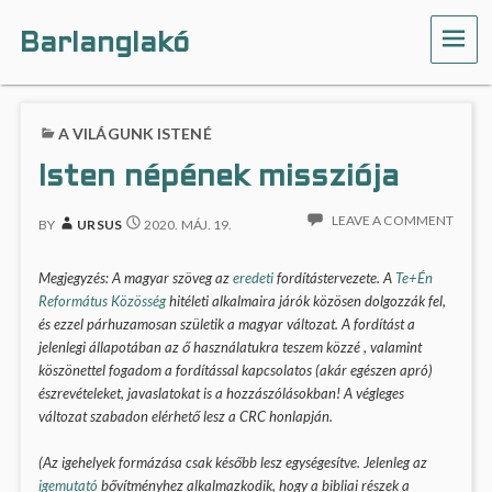
Barlanglakó
ME
A VILÁGUNK ISTENÉ
Isten népének missziója
LEAVE A COMMENT
BY
URSUS
2020. MÁJ. 19.
Megjegyzés: A magyar szöveg az
eredeti
fordítástervezete. A
Te+Én
Református Közösség
hitéleti alkalmaira járók közösen dolgozzák fel,
és ezzel párhuzamosan születik a magyar változat. A fordítást a
jelenlegi állapotában az ő használatukra teszem közzé , valamint
köszönettel fogadom a fordítással kapcsolatos (akár egészen apró)
észrevételeket, javaslatokat is a hozzászólásokban! A végleges
változat szabadon elérhető lesz a CRC honlapján.
(Az igehelyek formázása csak később lesz egységesítve. Jelenleg az
igemutató
bővítményhez alkalmazkodik, hogy a bibliai részek a