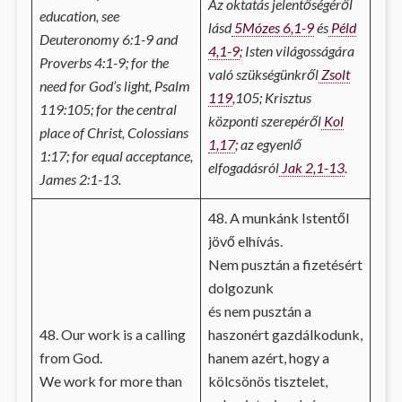
Az oktatás jelentőségéről
education, see
lásd
5Mózes 6,1-9
és
Péld
Deuteronomy 6:1-9 and
4,1-9
; Isten világosságára
Proverbs 4:1-9; for the
való szükségünkről
Zsolt
need for God’s light, Psalm
119
,105; Krisztus
119:105; for the central
központi szerepéről
Kol
place of Christ, Colossians
1,17
; az egyenlő
1:17; for equal acceptance,
elfogadásról
Jak 2,1-13
.
James 2:1-13.
48. A munkánk Istentől
jövő elhívás.
Nem pusztán a fizetésért
dolgozunk
és nem pusztán a
48. Our work is a calling
haszonért gazdálkodunk,
from God.
hanem azért, hogy a
We work for more than
kölcsönös tisztelet,