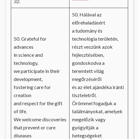
32.
50. Hálával az
előrehaladásért
a tudomány és
50. Grateful for
technológia területén,
advances
részt veszünk azok
in science and
fejlesztésében,
technology,
gondoskodva a
we participate in their
teremtett világ
development,
megőrzéséről
fostering care for
és az élet ajándéka iránti
creation
tiszteletről.
and respect for the gift
Örömmel fogadjuk a
of life.
találmányokat, amelyek
We welcome discoveries
megelőzik vagy
that prevent or cure
gyógyítják a
diseases
betegségeket