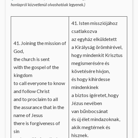
honlapról közvetlenül olvashatóak legyenek.)
41. Isten missziójához
csatlakozva
az egyház elküldetett
41. Joining the mission of
a Királyság örömhírével,
God,
hogy mindenkit Krisztus
the church is sent
megismerésére és
with the gospel of the
követésére hívjon,
kingdom
és hogy kihirdesse
to call everyone to know
mindenkinek
and follow Christ
a biztos ígéretet, hogy
and to proclaim to all
Jézus nevében
the assurance that in the
van bűnbocsánat
name of Jesus
és új élet mindazoknak,
there is forgiveness of
akik megtérnek és
sin
hisznek.