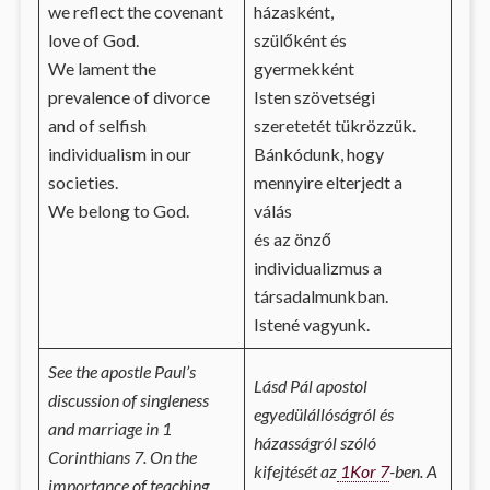
we reflect the covenant
házasként,
love of God.
szülőként és
We lament the
gyermekként
prevalence of divorce
Isten szövetségi
and of selfish
szeretetét tükrözzük.
individualism in our
Bánkódunk, hogy
societies.
mennyire elterjedt a
We belong to God.
válás
és az önző
individualizmus a
társadalmunkban.
Istené vagyunk.
See the apostle Paul’s
Lásd Pál apostol
discussion of singleness
egyedülállóságról és
and marriage in 1
házasságról szóló
Corinthians 7. On the
kifejtését az
1Kor 7
-ben. A
importance of teaching