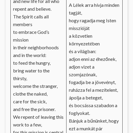
and new life for all who
A Lélek arra hívja minden
repent and believe.
tagját,
The Spirit calls all
hogy ragadja meg Isten
members
misszióját
to embrace God’s
a közvetlen
mission
környezetében
in their neighborhoods
és a világban:
and in the world:
adjon enni az éhezőnek,
to feed the hungry,
adjon vizet a
bring water to the
szomjazónak,
thirsty,
fogadja be a jövevényt,
welcome the stranger,
ruházza fel a mezítelent,
clothe the naked,
ápolja a beteget,
care for the sick,
és bocsássa szabadon a
and free the prisoner.
foglyokat.
We repent of leaving this
Bánjuk a bűnünket, hogy
work to a few,
ezt a munkát pár
for this mission is central