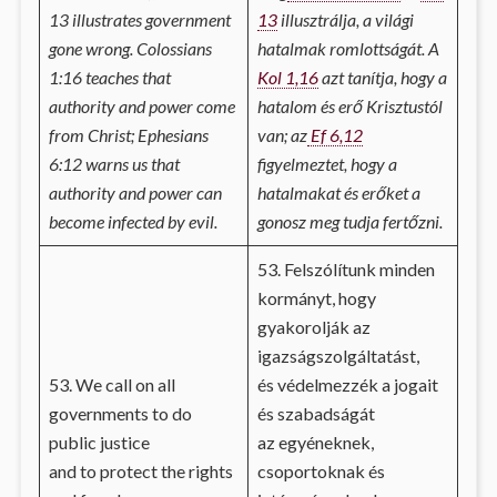
13 illustrates government
13
illusztrálja, a világi
gone wrong. Colossians
hatalmak romlottságát. A
1:16 teaches that
Kol 1,16
azt tanítja, hogy a
authority and power come
hatalom és erő Krisztustól
from Christ; Ephesians
van; az
Ef 6,12
6:12 warns us that
figyelmeztet, hogy a
authority and power can
hatalmakat és erőket a
become infected by evil.
gonosz meg tudja fertőzni.
53. Felszólítunk minden
kormányt, hogy
gyakorolják az
igazságszolgáltatást,
53. We call on all
és védelmezzék a jogait
governments to do
és szabadságát
public justice
az egyéneknek,
and to protect the rights
csoportoknak és