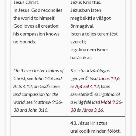
Jesus Christ.
Jézus Krisztus.
In Jesus, God reconciles
Jézusban Isten
the world to himself.
megbékíti a világot
God loves all creation;
önmagával.
his compassion knows
Isten a teljes teremtést
no bounds.
szereti;
irgalma nem ismer
határokat.
On the exclusive claims of
Krisztus kizárólagos
Christ, see John 14:6 and
igényéről lásd
János 14,6
Acts 4:12; on God’s love
és
ApCsel 4,12
; Isten
and compassion for the
szeretetéről és irgalmáról
world, see Matthew 9:36-
a világ felé lásd
Máté 9,36-
38 and John 3:16.
38
és
János 3,16
.
43. Jézus Krisztus
uralkodik minden fölött.