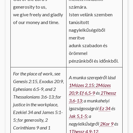
generosity to us,
számára.
we give freely and gladly
Isten velünk szemben
of our money and time.
tanúsított
nagylelkűségéből
merítve
adunk szabadon és
örömmel
pénzünkből és időnkből.
For the place of work, see
A munka szerepéről lásd
Genesis 2:15, Exodus 20:9,
1Mózes 2,15
;
2Mózes
Ephesians 6:5-9, and 2
20,9
;
Ef 6,5-9
és
2Thessz
Thessalonians 3:6-13; for
3,6-13
; a munkahelyi
justice in the workplace,
igazságosságról
Ez 34
és
Ezekiel 34 and James 5:1-
Jak 5,1-5
; a
5; for generosity, 2
nagylelkűségről
2Kor 9
és
Corinthians 9 and 1
1Thessz 4,9-12
.