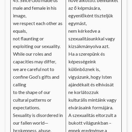
45. Since God made us
nővé alkotott bennünket
male and female in his
az ő képmására,
image,
egyenlőként tiszteljük
we respect each other as
egymást,
equals,
nem kérkedve a
not flaunting or
szexualitásunkkal vagy
exploiting our sexuality.
kizsákmányolva azt.
While our roles and
Ha a szerepünk és
capacities may differ,
képességeink
we are careful not to
különböznek is,
confine God’s gifts and
vigyázunk, hogy Isten
calling
ajándékait és elhívását
to the shape of our
ne korlátozzuk
cultural patterns or
kulturális mintáink vagy
expectations.
elvárásaink formájára.
Sexuality is disordered in
A szexualitás eltorzult a
our fallen world—
bukott világunkban –
brokenness, abuse,
ennek eredménye a