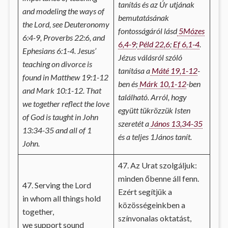
tanítás és az Úr utjának
and modeling the ways of
bemutatásának
the Lord, see Deuteronomy
fontosságáról lásd
5Mózes
6:4-9, Proverbs 22:6, and
6,4-9
;
Péld 22,6
;
Ef 6,1-4
.
Ephesians 6:1-4. Jesus’
Jézus válásról szóló
teaching on divorce is
tanítása a
Máté 19,1-12
-
found in Matthew 19:1-12
ben és
Márk 10,1-12
-ben
and Mark 10:1-12. That
található. Arról, hogy
we together reflect the love
együtt tükrözzük Isten
of God is taught in John
szeretét a
János 13,34-35
13:34-35 and all of 1
és a teljes 1János tanít.
John.
47. Az Urat szolgáljuk:
minden őbenne áll fenn.
47. Serving the Lord
Ezért segítjük a
in whom all things hold
közösségeinkben a
together,
színvonalas oktatást,
we support sound