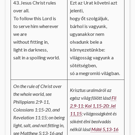
43. Jesus Christ rules
Ezt az Urat követni azt
over all.
jelenti,
To follow this Lord is
hogy őt szolgáljuk,
to serve him wherever
bárhol is vagyunk,
we are
ugyanakkor nem
without fitting in,
olvadunk bele a
light in darkness,
környezetünkbe:
salt in a spoiling world.
világosság vagyunk a
sötétségben,
só a megromló világban.
On the rule of Christ over
Krisztus uralmáról az
the whole world, see
egész világ fölött lásd
Fil
Philippians 2:9-11,
2,9-11
;
Kol 1,15-20
;
Jel
Colossians 1:15-20, and
11,15
; világosságként és
Revelation 11:15; on being
sóként élni beolvadás
light, salt, and not fitting in,
nélkül lásd
Máté 5,13-16
see Matthew 5:13-16 and