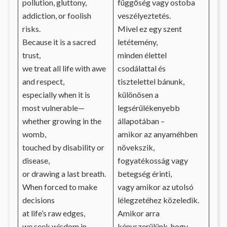
pollution, gluttony,
függőség vagy ostoba
addiction, or foolish
veszélyeztetés.
risks.
Mivel ez egy szent
Because it is a sacred
letétemény,
trust,
minden élettel
we treat all life with awe
csodálattal és
and respect,
tisztelettel bánunk,
especially when it is
különösen a
most vulnerable—
legsérülékenyebb
whether growing in the
állapotában –
womb,
amikor az anyaméhben
touched by disability or
növekszik,
disease,
fogyatékosság vagy
or drawing a last breath.
betegség érinti,
When forced to make
vagy amikor az utolsó
decisions
lélegzetéhez közeledik.
at life’s raw edges,
Amikor arra
we seek wisdom in
kényszerülünk, hogy