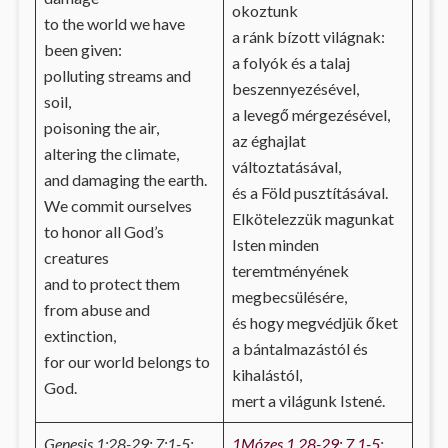
okoztunk
to the world we have
a ránk bízott világnak:
been given:
a folyók és a talaj
polluting streams and
beszennyezésével,
soil,
a levegő mérgezésével,
poisoning the air,
az éghajlat
altering the climate,
változtatásával,
and damaging the earth.
és a Föld pusztításával.
We commit ourselves
Elkötelezzük magunkat
to honor all God’s
Isten minden
creatures
teremtményének
and to protect them
megbecsülésére,
from abuse and
és hogy megvédjük őket
extinction,
a bántalmazástól és
for our world belongs to
kihalástól,
God.
mert a világunk Istené.
Genesis 1:28-29; 7:1-5;
1Mózes 1,28-29; 7,1-5
;