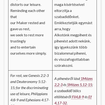
distorts our leisure.
maga kísértéseivel
Reminding each other
eltorzítja a
that
szabadidőnket.
our Maker rested and
Emlékeztetjük egymást
gave us rest,
arra, hogy
we seek to rest more
Alkotónk megpihent és
trustingly
pihenést adott nekünk,
and to entertain
így igyekszünk több
ourselves more simply.
bizalommal pihenni,
és visszafogottabban
szórakozni.
For rest, see Genesis 2:2-3
A pihenésről lásd
1Mózes
and Deuteronomy 5:12-
2,2-3
és
5Mózes 5,12-15
;
15; for the discriminating
a szabadidő bölcs
use of leisure, Philippians
eltöltéséről
Fil4,8-9
és
Ef
4:8-9 and Ephesians 4:17-
4,17-32
.