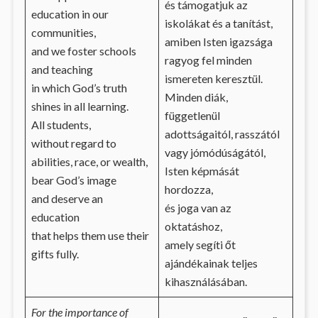
és támogatjuk az
education in our
iskolákat és a tanítást,
communities,
amiben Isten igazsága
and we foster schools
ragyog fel minden
and teaching
ismereten keresztül.
in which God’s truth
Minden diák,
shines in all learning.
függetlenül
All students,
adottságaitól, rasszától
without regard to
vagy jómódúságától,
abilities, race, or wealth,
Isten képmását
bear God’s image
hordozza,
and deserve an
és joga van az
education
oktatáshoz,
that helps them use their
amely segíti őt
gifts fully.
ajándékainak teljes
kihasználásában.
For the importance of