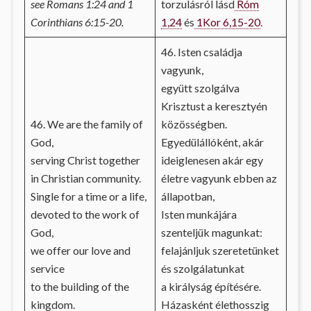
see Romans 1:24 and 1
torzulásról lásd
Róm
Corinthians 6:15-20.
1,24
és
1Kor 6,15-20
.
46. Isten családja
vagyunk,
együtt szolgálva
Krisztust a keresztyén
46. We are the family of
közösségben.
God,
Egyedülállóként, akár
serving Christ together
ideiglenesen akár egy
in Christian community.
életre vagyunk ebben az
Single for a time or a life,
állapotban,
devoted to the work of
Isten munkájára
God,
szenteljük magunkat:
we offer our love and
felajánljuk szeretetünket
service
és szolgálatunkat
to the building of the
a királyság építésére.
kingdom.
Házasként élethosszig