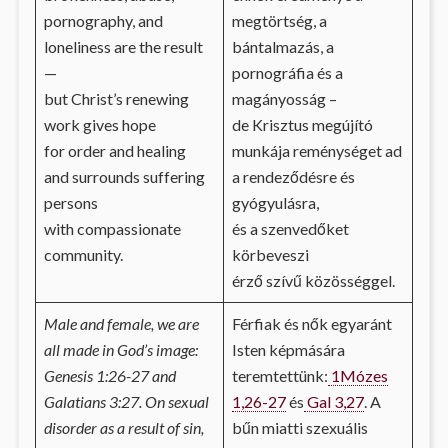
pornography, and
megtörtség, a
loneliness are the result
bántalmazás, a
—
pornográfia és a
but Christ’s renewing
magányosság –
work gives hope
de Krisztus megújító
for order and healing
munkája reménységet ad
and surrounds suffering
a rendeződésre és
persons
gyógyulásra,
with compassionate
és a szenvedőket
community.
körbeveszi
érző szívű közösséggel.
Male and female, we are
Férfiak és nők egyaránt
all made in God’s image:
Isten képmására
Genesis 1:26-27 and
teremtettünk:
1Mózes
Galatians 3:27. On sexual
1,26-27
és
Gal 3,27
. A
disorder as a result of sin,
bűn miatti szexuális