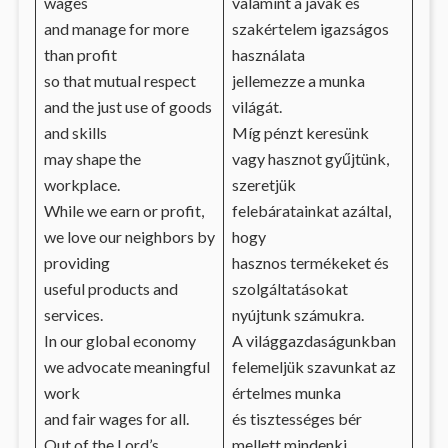
wages
valamint a javak és
and manage for more
szakértelem igazságos
than profit
használata
so that mutual respect
jellemezze a munka
and the just use of goods
világát.
and skills
Míg pénzt keresünk
may shape the
vagy hasznot gyűjtünk,
workplace.
szeretjük
While we earn or profit,
felebáratainkat azáltal,
we love our neighbors by
hogy
providing
hasznos termékeket és
useful products and
szolgáltatásokat
services.
nyújtunk számukra.
In our global economy
A világgazdaságunkban
we advocate meaningful
felemeljük szavunkat az
work
értelmes munka
and fair wages for all.
és tisztességes bér
Out of the Lord’s
mellett mindenki