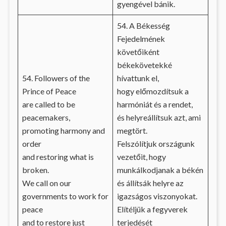
gyengével bánik.
54. A Békesség
Fejedelmének
követőiként
békekövetekké
54. Followers of the
hívattunk el,
Prince of Peace
hogy előmozdítsuk a
are called to be
harmóniát és a rendet,
peacemakers,
és helyreállítsuk azt, ami
promoting harmony and
megtört.
order
Felszólítjuk országunk
and restoring what is
vezetőit, hogy
broken.
munkálkodjanak a békén
We call on our
és állítsák helyre az
governments to work for
igazságos viszonyokat.
peace
Elítéljük a fegyverek
and to restore just
terjedését