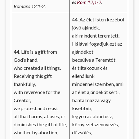
és
Róm 12,1-2
.
Romans 12:1-2.
44. Az élet Isten kezéből
jövő ajándék,
aki mindent teremtett.
Hálával fogadjuk ezt az
44. Life is a gift from
ajándékot,
God’s hand,
becsülve a Teremtőt,
who created all things.
és tiltakozunk és
Receiving this gift
ellenállunk
thankfully,
mindennel szemben, ami
with reverence for the
az élet ajándékát sérti,
Creator,
bántalmazza vagy
we protest and resist
kisebbíti,
all that harms, abuses, or
legyen az abortusz,
diminishes the gift of life,
környezetszennyezés,
whether by abortion,
dőzsölés,