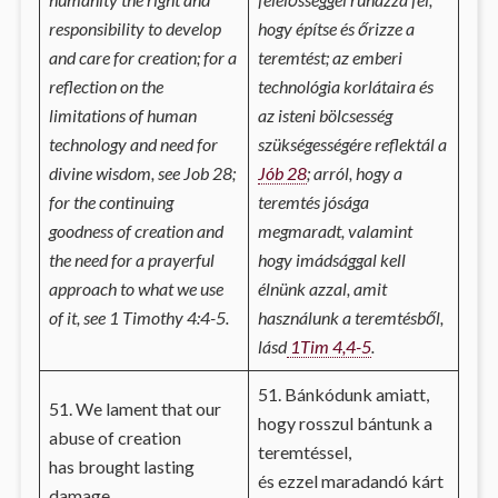
responsibility to develop
hogy építse és őrizze a
and care for creation; for a
teremtést; az emberi
reflection on the
technológia korlátaira és
limitations of human
az isteni bölcsesség
technology and need for
szükségességére reflektál a
divine wisdom, see Job 28;
Jób 28
; arról, hogy a
for the continuing
teremtés jósága
goodness of creation and
megmaradt, valamint
the need for a prayerful
hogy imádsággal kell
approach to what we use
élnünk azzal, amit
of it, see 1 Timothy 4:4-5.
használunk a teremtésből,
lásd
1Tim 4,4-5
.
51. Bánkódunk amiatt,
51. We lament that our
hogy rosszul bántunk a
abuse of creation
teremtéssel,
has brought lasting
és ezzel maradandó kárt
damage