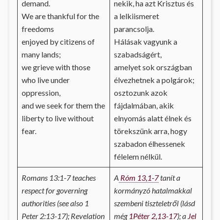
demand.
nekik, ha azt Krisztus és
We are thankful for the
a lelkiismeret
freedoms
parancsolja.
enjoyed by citizens of
Hálásak vagyunk a
many lands;
szabadságért,
we grieve with those
amelyet sok országban
who live under
élvezhetnek a polgárok;
oppression,
osztozunk azok
and we seek for them the
fájdalmában, akik
liberty to live without
elnyomás alatt élnek és
fear.
törekszünk arra, hogy
szabadon élhessenek
félelem nélkül.
Romans 13:1-7 teaches
A
Róm 13,1-7
tanít a
respect for governing
kormányzó hatalmakkal
authorities (see also 1
szembeni tiszteletről (lásd
Peter 2:13-17); Revelation
még
1Péter 2,13-17
); a
Jel