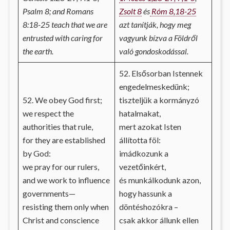
Psalm 8; and Romans
Zsolt 8
és
Róm 8,18-25
8:18-25 teach that we are
azt tanítják, hogy meg
entrusted with caring for
vagyunk bízva a Földről
the earth.
való gondoskodással.
52. Elsősorban Istennek
engedelmeskedünk;
52. We obey God first;
tiszteljük a kormányzó
we respect the
hatalmakat,
authorities that rule,
mert azokat Isten
for they are established
állította föl:
by God:
imádkozunk a
we pray for our rulers,
vezetőinkért,
and we work to influence
és munkálkodunk azon,
governments—
hogy hassunk a
resisting them only when
döntéshozókra –
Christ and conscience
csak akkor állunk ellen