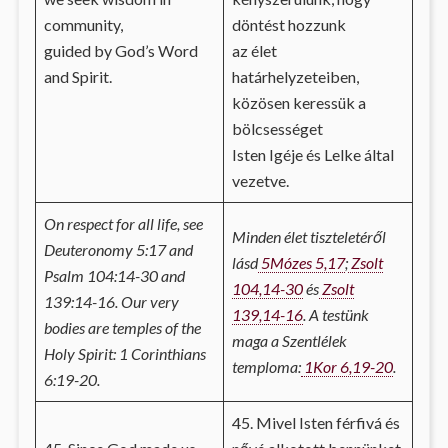
community,
döntést hozzunk
guided by God’s Word
az élet
and Spirit.
határhelyzeteiben,
közösen keressük a
bölcsességet
Isten Igéje és Lelke által
vezetve.
On respect for all life, see
Minden élet tiszteletéről
Deuteronomy 5:17 and
lásd
5Mózes 5,17
;
Zsolt
Psalm 104:14-30 and
104,14-30
és
Zsolt
139:14-16. Our very
139,14-16
. A testünk
bodies are temples of the
maga a Szentlélek
Holy Spirit: 1 Corinthians
temploma:
1Kor 6,19-20
.
6:19-20.
45. Mivel Isten férfivá és