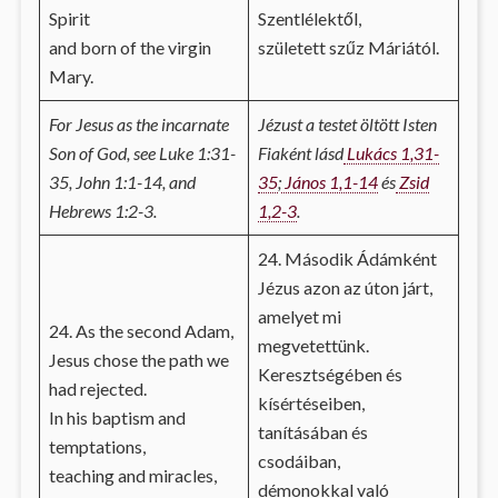
Spirit
Szentlélektől,
and born of the virgin
született szűz Máriától.
Mary.
For Jesus as the incarnate
Jézust a testet öltött Isten
Son of God, see Luke 1:31-
Fiaként lásd
Lukács 1,31-
35, John 1:1-14, and
35
;
János 1,1-14
és
Zsid
Hebrews 1:2-3.
1,2-3
.
24. Második Ádámként
Jézus azon az úton járt,
amelyet mi
24. As the second Adam,
megvetettünk.
Jesus chose the path we
Keresztségében és
had rejected.
kísértéseiben,
In his baptism and
tanításában és
temptations,
csodáiban,
teaching and miracles,
démonokkal való