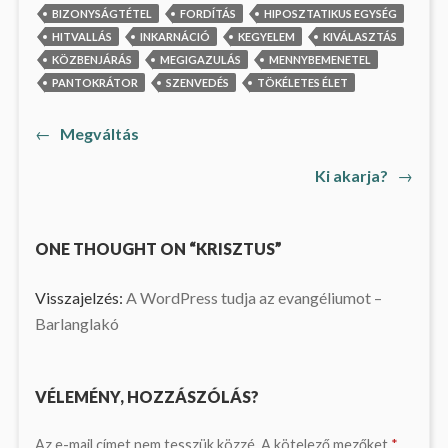
BIZONYSÁGTÉTEL
FORDÍTÁS
HIPOSZTATIKUS EGYSÉG
HITVALLÁS
INKARNÁCIÓ
KEGYELEM
KIVÁLASZTÁS
KÖZBENJÁRÁS
MEGIGAZULÁS
MENNYBEMENETEL
PANTOKRÁTOR
SZENVEDÉS
TÖKÉLETES ÉLET
Previous
←
Megváltás
Bejegyzés
post:
Next
Ki akarja?
→
navigáció
post:
ONE THOUGHT ON “KRISZTUS”
Visszajelzés:
A WordPress tudja az evangéliumot –
Barlanglakó
VÉLEMÉNY, HOZZÁSZÓLÁS?
Az e-mail címet nem tesszük közzé.
A kötelező mezőket
*