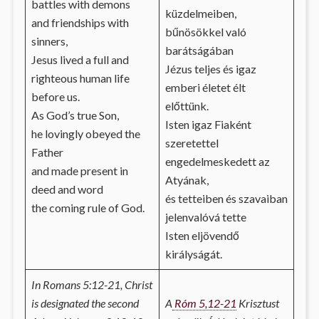
battles with demons
küzdelmeiben,
and friendships with
bűnösökkel való
sinners,
barátságában
Jesus lived a full and
Jézus teljes és igaz
righteous human life
emberi életet élt
before us.
előttünk.
As God’s true Son,
Isten igaz Fiaként
he lovingly obeyed the
szeretettel
Father
engedelmeskedett az
and made present in
Atyának,
deed and word
és tetteiben és szavaiban
the coming rule of God.
jelenvalóvá tette
Isten eljövendő
királyságát.
In Romans 5:12-21, Christ
is designated the second
A
Róm 5,12-21
Krisztust