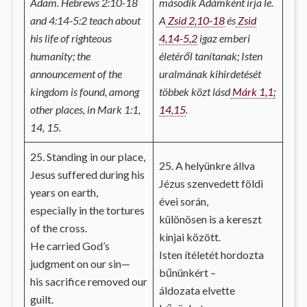
Adam. Hebrews 2:10-18
második Ádámként írja le.
and 4:14-5:2 teach about
A
Zsid 2,10-18
és
Zsid
his life of righteous
4,14-5,2
igaz emberi
humanity; the
életéről tanítanak; Isten
announcement of the
uralmának kihirdetését
kingdom is found, among
többek közt lásd
Márk 1,1;
other places, in Mark 1:1,
14,15
.
14, 15.
25. Standing in our place,
25. A helyünkre állva
Jesus suffered during his
Jézus szenvedett földi
years on earth,
évei során,
especially in the tortures
különösen is a kereszt
of the cross.
kínjai között.
He carried God’s
Isten ítéletét hordozta
judgment on our sin—
bűnünkért –
his sacrifice removed our
áldozata elvette
guilt.