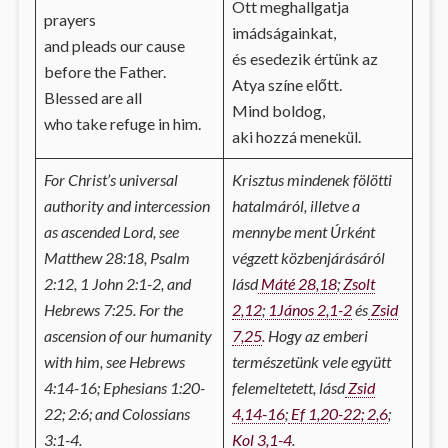
Ott meghallgatja
prayers
imádságainkat,
and pleads our cause
és esedezik értünk az
before the Father.
Atya színe előtt.
Blessed are all
Mind boldog,
who take refuge in him.
aki hozzá menekül.
For Christ’s universal
Krisztus mindenek fölötti
authority and intercession
hatalmáról, illetve a
as ascended Lord, see
mennybe ment Úrként
Matthew 28:18, Psalm
végzett közbenjárásáról
2:12, 1 John 2:1-2, and
lásd
Máté 28,18
;
Zsolt
Hebrews 7:25. For the
2,12
;
1János 2,1-2
és
Zsid
ascension of our humanity
7,25
. Hogy az emberi
with him, see Hebrews
természetünk vele együtt
4:14-16; Ephesians 1:20-
felemeltetett, lásd
Zsid
22; 2:6; and Colossians
4,14-16
;
Ef 1,20-22; 2,6
;
3:1-4.
Kol 3,1-4
.