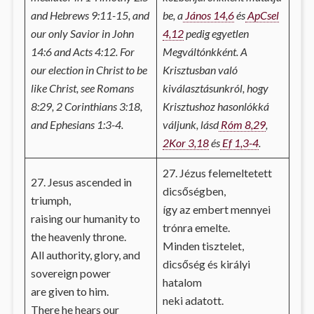
and Hebrews 9:11-15, and
be, a
János 14,6
és
ApCsel
our only Savior in John
4,12
pedig egyetlen
14:6 and Acts 4:12. For
Megváltónkként. A
our election in Christ to be
Krisztusban való
like Christ, see Romans
kiválasztásunkról, hogy
8:29, 2 Corinthians 3:18,
Krisztushoz hasonlókká
and Ephesians 1:3-4.
váljunk, lásd
Róm 8,29
,
2Kor 3,18
és
Ef 1,3-4
.
27. Jézus felemeltetett
27. Jesus ascended in
dicsőségben,
triumph,
így az embert mennyei
raising our humanity to
trónra emelte.
the heavenly throne.
Minden tisztelet,
All authority, glory, and
dicsőség és királyi
sovereign power
hatalom
are given to him.
neki adatott.
There he hears our