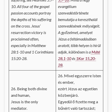
10. All four of the gospel
evangélium
passion accounts portray
szenvedéstörténete
the depths of his suffering
bemutatja a kereszthalál
on the cross. Jesus’
szenvedésének mélységeit.
resurrection victory is
A győzelmet, amelyet
proclaimed often,
Jézus a feltámadásában
especially in Matthew
aratott, több helyen is hírül
28:1-10 and 1 Corinthians
adják, különösen is a
Máté
15:20-28.
28,1-10
és
1Kor 15,20-
28
.
26. Mivel egyszerre Isten
és ember,
26. Being both divine
ezért Jézus az egyetlen
and human,
közbenjáró.
Jesus is the only
Egyedül ő fizette meg a
mediator.
bűnért való tartozást;