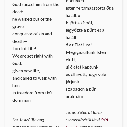
bűnünket.
God raised him from the
Isten feltámasztotta őt a
dead:
halálból:
he walked out of the
kijött a sírból,
grave,
legyőzte a bűnt és a
conqueror of sin and
halált –
death—
ő az Élet Ura!
Lord of Life!
Megigazultunk Isten
We are set right with
előtt,
God,
új életet kaptunk,
given new life,
és elhívott, hogy vele
and called to walk with
járjunk
him
szabadon a bűn
in freedom from sin’s
uralmától.
dominion.
Jézus életen át tartó
For Jesus’ lifelong
szenvedéséről lásd
Zsid
suffering, see Hebrews 5:7-
5,7-10
. Mind a négy