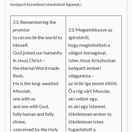
honlapról közvetlenül olvashatóak legyenek.)
23. Remembering the
promise
23. Megemlékezve az
to reconcile the world to
ígéretéről,
himself,
hogy megbékélteti a
God joined our humanity
világot önmagával,
in Jesus Christ—
Isten Jézus Krisztusban
the eternal Word made
belépett emberi
flesh.
világunkba –
He is the long-awaited
az örök Ige testet öltött.
Messiah,
Ő a rég várt Messiás,
one with us
aki velünk egy,
and one with God,
és aki egy Istennel,
fully human and fully
tökéletesen ember és
divine,
tökéletesen Isten:
conceived by the Holy
fogantatott a