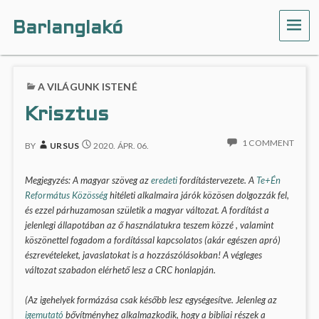
Barlanglakó
ME
A VILÁGUNK ISTENÉ
Krisztus
1 COMMENT
BY
URSUS
2020. ÁPR. 06.
Megjegyzés: A magyar szöveg az
eredeti
fordítástervezete. A
Te+Én
Református Közösség
hitéleti alkalmaira járók közösen dolgozzák fel,
és ezzel párhuzamosan születik a magyar változat. A fordítást a
jelenlegi állapotában az ő használatukra teszem közzé , valamint
köszönettel fogadom a fordítással kapcsolatos (akár egészen apró)
észrevételeket, javaslatokat is a hozzászólásokban! A végleges
változat szabadon elérhető lesz a CRC honlapján.
(Az igehelyek formázása csak később lesz egységesítve. Jelenleg az
igemutató
bővítményhez alkalmazkodik, hogy a bibliai részek a