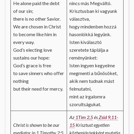
He alone paid the debt
nincs más Megváltó.
of our sin;
Krisztusban ki vagyunk
there is no other Savior.
választva,
We are chosen in Christ
hogy mindenben hozzá
to become like him in
hasonlókká legyünk.
every way.
Isten kiválasztó
God’s electing love
szeretete táplálja a
sustains our hope:
reményünket:
God’s grace is free
Isten ingyen kegyelme
to save sinners who offer
megmenti a bűnösöket,
nothing
akik nem tudnak mást
but their need for mercy.
felmutatni,
mint az irgalomra
szorultságukat.
Az
1Tim 2,5
és
Zsid 9,11-
Christ is shown to be our
15
Krisztust egyetlen
mediator in 1 Timothy 2:5
közbenjárónkként mutatja