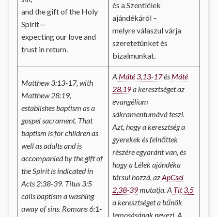
és a Szentlélek
and the gift of the Holy
ajándékáról –
Spirit—
melyre válaszul várja
expecting our love and
szeretetünket és
trust in return.
bizalmunkat.
A
Máté 3,13-17
és
Máté
Matthew 3:13-17, with
28,19
a keresztséget az
Matthew 28:19,
evangélium
establishes baptism as a
sákramentumává teszi.
gospel sacrament. That
Azt, hogy a keresztség a
baptism is for children as
gyerekek és felnőttek
well as adults and is
részére egyaránt van, és
accompanied by the gift of
hogy a Lélek ajándéka
the Spirit is indicated in
társul hozzá, az
ApCsel
Acts 2:38-39. Titus 3:5
2,38-39
mutatja. A
Tit 3,5
calls baptism a washing
a keresztséget a bűnök
away of sins. Romans 6:1-
lemosásának nevezi. A