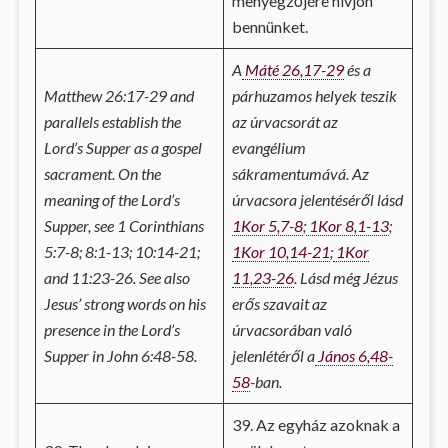
menyegzőjére hívjon
bennünket.
A
Máté 26,17-29
és a
Matthew 26:17-29 and
párhuzamos helyek teszik
parallels establish the
az úrvacsorát az
Lord’s Supper as a gospel
evangélium
sacrament. On the
sákramentumává. Az
meaning of the Lord’s
úrvacsora jelentéséről lásd
Supper, see 1 Corinthians
1Kor 5,7-8
;
1Kor 8,1-13
;
5:7-8; 8:1-13; 10:14-21;
1Kor 10,14-21
;
1Kor
and 11:23-26. See also
11,23-26
. Lásd még Jézus
Jesus’ strong words on his
erős szavait az
presence in the Lord’s
úrvacsorában való
Supper in John 6:48-58.
jelenlétéről a
János 6,48-
58
-ban.
39. Az egyház azoknak a