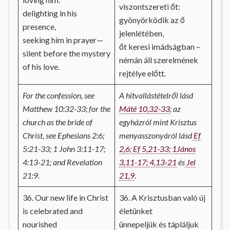
viszontszereti őt:
delighting in his
gyönyörködik az ő
presence,
jelenlétében,
seeking him in prayer—
őt keresi imádságban –
silent before the mystery
némán áll szerelmének
of his love.
rejtélye előtt.
For the confession, see
A hitvallástételről lásd
Matthew 10:32-33; for the
Máté 10,32-33
; az
church as the bride of
egyházról mint Krisztus
Christ, see Ephesians 2:6;
menyasszonyáról lásd
Ef
5:21-33; 1 John 3:11-17;
2,6
;
Ef 5,21-33
;
1János
4:13-21; and Revelation
3,11-17; 4,13-21
és
Jel
21:9.
21,9
.
36. Our new life in Christ
36. A Krisztusban való új
is celebrated and
életünket
nourished
ünnepeljük és tápláljuk