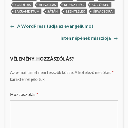
FORDÍTÁS
HITVALLÁS
KERESZTSÉG
KÖZÖSSÉG
SÁKRAMENTUM
SÁTÁN
SZENTLÉLEK
ÚRVACSORA
Previous
←
A WordPress tudja az evangéliumot
Bejegyzés
post:
Next
Isten népének missziója
→
navigáció
post:
VÉLEMÉNY, HOZZÁSZÓLÁS?
Az e-mail címet nem tesszük közzé.
A kötelező mezőket
*
karakterrel jelöltük
Hozzászólás
*