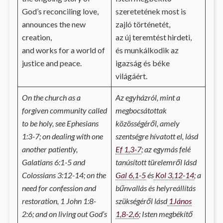
God’s reconciling love,
szeretetének most is
announces the new
zajló történetét,
creation,
az új teremtést hirdeti,
and works for a world of
és munkálkodik az
justice and peace.
igazság és béke
világáért.
On the church as a
Az egyházról, mint a
forgiven community called
megbocsátottak
to be holy, see Ephesians
közösségéről, amely
1:3-7; on dealing with one
szentségre hívatott el, lásd
another patiently,
Ef 1,3-7
; az egymás felé
Galatians 6:1-5 and
tanúsított türelemről lásd
Colossians 3:12-14; on the
Gal 6,1-5
és
Kol 3,12-14
; a
need for confession and
bűnvallás és helyreállítás
restoration, 1 John 1:8-
szükségéről lásd
1János
2:6; and on living out God’s
1,8-2,6
; Isten megbékítő