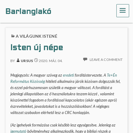
Barlanglakó
ME
A VILÁGUNK ISTENÉ
Isten új népe
LEAVE A COMMENT
BY
URSUS
2020. MÁJ. 04.
Megjegyzés: A magyar szöveg az
eredeti
fordítástervezete. A
Te+Én
Református Közösség
hitéleti alkalmaira járók közösen dolgozzák fel,
és ezzel párhuzamosan születik a magyar változat. A fordítást a
jelenlegi állapotában az ő használatukra teszem közzé , valamint
köszönettel fogadom a fordítással kapcsolatos (akár egészen apró)
észrevételeket, javaslatokat is a hozzászólásokban! A végleges
változat szabadon elérhető lesz a CRC honlapján.
(Az igehelyek formázása csak később lesz egységesítve. Jelenleg az
igemutató
bővítményhez alkalmazkodik, hogy a bibliai részek a