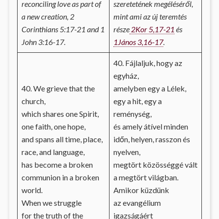
reconciling love as part of
szeretetének megéléséről,
a new creation, 2
mint ami az új teremtés
Corinthians 5:17-21 and 1
része
2Kor 5,17-21
és
John 3:16-17.
1János 3,16-17
.
40. Fájlaljuk, hogy az
egyház,
40. We grieve that the
amelyben egy a Lélek,
church,
egy a hit, egy a
which shares one Spirit,
reménység,
one faith, one hope,
és amely átível minden
and spans all time, place,
időn, helyen, rasszon és
race, and language,
nyelven,
has become a broken
megtört közösséggé vált
communion in a broken
a megtört világban.
world.
Amikor küzdünk
When we struggle
az evangélium
for the truth of the
igazságáért