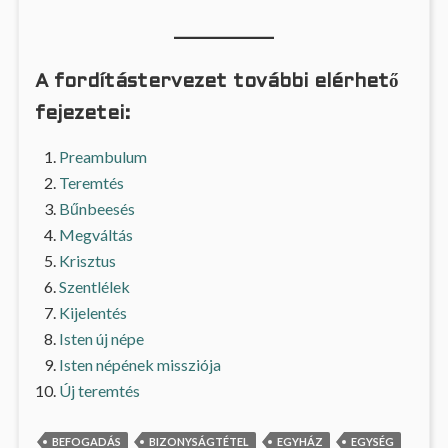
A fordítástervezet további elérhető
fejezetei:
Preambulum
Teremtés
Bűnbeesés
Megváltás
Krisztus
Szentlélek
Kijelentés
Isten új népe
Isten népének missziója
Új teremtés
BEFOGADÁS
BIZONYSÁGTÉTEL
EGYHÁZ
EGYSÉG