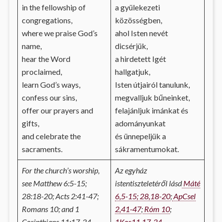
in the fellowship of
a gyülekezeti
congregations,
közösségben,
where we praise God’s
ahol Isten nevét
name,
dicsérjük,
hear the Word
a hirdetett Igét
proclaimed,
hallgatjuk,
learn God’s ways,
Isten útjairól tanulunk,
confess our sins,
megvalljuk bűneinket,
offer our prayers and
felajánljuk imánkat és
gifts,
adományunkat
and celebrate the
és ünnepeljük a
sacraments.
sákramentumokat.
For the church’s worship,
Az egyház
see Matthew 6:5-15;
istentiszteletéről lásd
Máté
28:18-20; Acts 2:41-47;
6,5-15; 28,18-20
;
ApCsel
Romans 10; and 1
2,41-47
;
Róm 10
;
Corinthians 11:17-34.
1Kor11,17-34
.