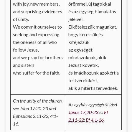
with joy, new members,
örömmel, új tagokkal
and surprising evidences
és az egység bámulatos
of unity.
jeleivel.
We commit ourselves to
Elkötelezzük magunkat,
seeking and expressing
hogy keressük és
the oneness of all who
kifejezzük
follow Jesus,
az egységét
and we pray for brothers
mindazoknak, akik
and sisters
Jézust követik,
who suffer for the faith.
és imádkozunk azokért a
testvéreinkért,
akik a hitért szenvednek.
On the unity of the church,
Az egyház egységéről lásd
see John 17:20-23 and
János 17,20-23
és
Ef
Ephesians 2:11-22; 4:1-
2,11-22
;
Ef 4,1-16
.
16.