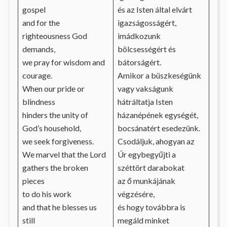
gospel
és az Isten által elvárt
and for the
igazságosságért,
righteousness God
imádkozunk
demands,
bölcsességért és
we pray for wisdom and
bátorságért.
courage.
Amikor a büszkeségünk
When our pride or
vagy vakságunk
blindness
hátráltatja Isten
hinders the unity of
házanépének egységét,
God’s household,
bocsánatért esedezünk.
we seek forgiveness.
Csodáljuk, ahogyan az
We marvel that the Lord
Úr egybegyűjti a
gathers the broken
széttört darabokat
pieces
az ő munkájának
to do his work
végzésére,
and that he blesses us
és hogy továbbra is
still
megáld minket