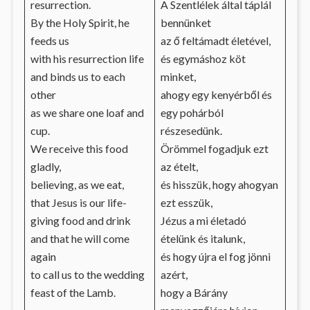
resurrection.
A Szentlélek által táplál
By the Holy Spirit, he
bennünket
feeds us
az ő feltámadt életével,
with his resurrection life
és egymáshoz köt
and binds us to each
minket,
other
ahogy egy kenyérből és
as we share one loaf and
egy pohárból
cup.
részesedünk.
We receive this food
Örömmel fogadjuk ezt
gladly,
az ételt,
believing, as we eat,
és hisszük, hogy ahogyan
that Jesus is our life-
ezt esszük,
giving food and drink
Jézus a mi életadó
and that he will come
ételünk és italunk,
again
és hogy újra el fog jönni
to call us to the wedding
azért,
feast of the Lamb.
hogy a Bárány