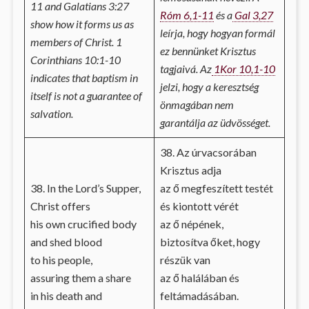
11 and Galatians 3:27
Róm 6,1-11
és a
Gal 3,27
show how it forms us as
leírja, hogy hogyan formál
members of Christ. 1
ez bennünket Krisztus
Corinthians 10:1-10
tagjaivá. Az
1Kor 10,1-10
indicates that baptism in
jelzi, hogy a keresztség
itself is not a guarantee of
önmagában nem
salvation.
garantálja az üdvösséget.
38. Az úrvacsorában
Krisztus adja
38. In the Lord’s Supper,
az ő megfeszített testét
Christ offers
és kiontott vérét
his own crucified body
az ő népének,
and shed blood
biztosítva őket, hogy
to his people,
részük van
assuring them a share
az ő halálában és
in his death and
feltámadásában.