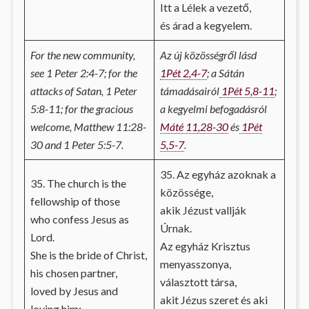
Itt a Lélek a vezető,
és árad a kegyelem.
For the new community,
Az új közösségről lásd
see 1 Peter 2:4-7; for the
1Pét 2,4-7
; a Sátán
attacks of Satan, 1 Peter
támadásairól
1Pét 5,8-11
;
5:8-11; for the gracious
a kegyelmi befogadásról
welcome, Matthew 11:28-
Máté 11,28-30
és
1Pét
30 and 1 Peter 5:5-7.
5,5-7
.
35. Az egyház azoknak a
35. The church is the
közössége,
fellowship of those
akik Jézust vallják
who confess Jesus as
Úrnak.
Lord.
Az egyház Krisztus
She is the bride of Christ,
menyasszonya,
his chosen partner,
választott társa,
loved by Jesus and
akit Jézus szeret és aki
loving him: