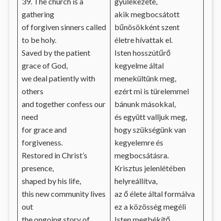
39. The church is a
gyülekezete,
gathering
akik megbocsátott
of forgiven sinners called
bűnösökként szent
to be holy.
életre hívattak el.
Saved by the patient
Isten hosszútűrő
grace of God,
kegyelme által
we deal patiently with
menekültünk meg,
others
ezért mi is türelemmel
and together confess our
bánunk másokkal,
need
és együtt valljuk meg,
for grace and
hogy szükségünk van
forgiveness.
kegyelemre és
Restored in Christ’s
megbocsátásra.
presence,
Krisztus jelenlétében
shaped by his life,
helyreállítva,
this new community lives
az ő élete által formálva
out
ez a közösség megéli
the ongoing story of
Isten megbékítő