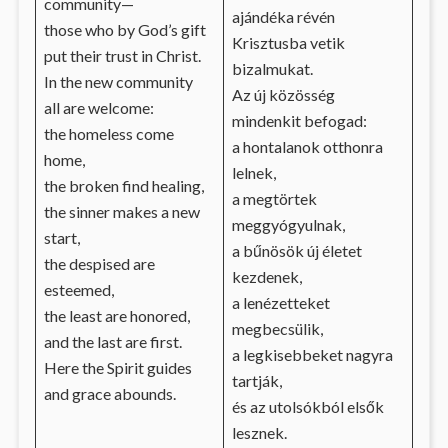
community—
ajándéka révén
those who by God’s gift
Krisztusba vetik
put their trust in Christ.
bizalmukat.
In the new community
Az új közösség
all are welcome:
mindenkit befogad:
the homeless come
a hontalanok otthonra
home,
lelnek,
the broken find healing,
a megtörtek
the sinner makes a new
meggyógyulnak,
start,
a bűnösök új életet
the despised are
kezdenek,
esteemed,
a lenézetteket
the least are honored,
megbecsülik,
and the last are first.
a legkisebbeket nagyra
Here the Spirit guides
tartják,
and grace abounds.
és az utolsókból elsők
lesznek.