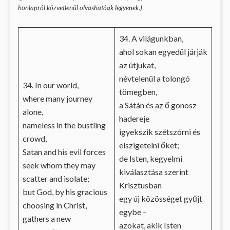
honlapról közvetlenül olvashatóak legyenek.)
34. A világunkban,
ahol sokan egyedül járják
az útjukat,
névtelenül a tolongó
34. In our world,
tömegben,
where many journey
a Sátán és az ő gonosz
alone,
hadereje
nameless in the bustling
igyekszik szétszórni és
crowd,
elszigetelni őket;
Satan and his evil forces
de Isten, kegyelmi
seek whom they may
kiválasztása szerint
scatter and isolate;
Krisztusban
but God, by his gracious
egy új közösséget gyűjt
choosing in Christ,
egybe –
gathers a new
azokat, akik Isten