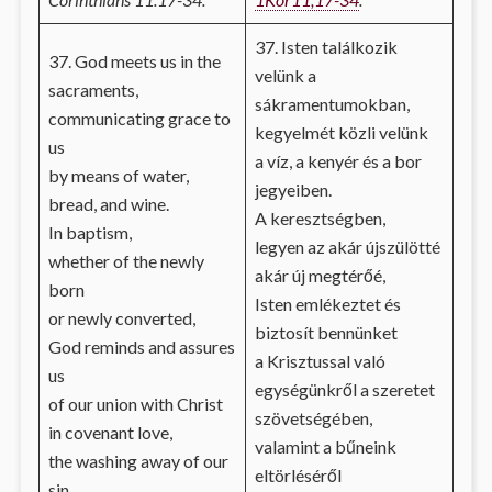
37. Isten találkozik
37. God meets us in the
velünk a
sacraments,
sákramentumokban,
communicating grace to
kegyelmét közli velünk
us
a víz, a kenyér és a bor
by means of water,
jegyeiben.
bread, and wine.
A keresztségben,
In baptism,
legyen az akár újszülötté
whether of the newly
akár új megtérőé,
born
Isten emlékeztet és
or newly converted,
biztosít bennünket
God reminds and assures
a Krisztussal való
us
egységünkről a szeretet
of our union with Christ
szövetségében,
in covenant love,
valamint a bűneink
the washing away of our
eltörléséről
sin,