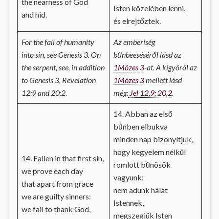
the nearness of God
Isten közelében lenni,
and hid.
és elrejtőztek.
For the fall of humanity
Az emberiség
into sin, see Genesis 3. On
bűnbeeséséről lásd az
the serpent, see, in addition
1Mózes 3
-at. A kígyóról az
to Genesis 3, Revelation
1Mózes 3
mellett lásd
12:9 and 20:2.
még:
Jel 12,9; 20,2
.
14. Abban az első
bűnben elbukva
minden nap bizonyítjuk,
hogy kegyelem nélkül
14. Fallen in that first sin,
romlott bűnösök
we prove each day
vagyunk:
that apart from grace
nem adunk hálát
we are guilty sinners:
Istennek,
we fail to thank God,
megszegjük Isten