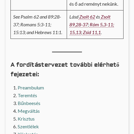
és ő ad reményt nekünk.
See Psalm 62 and 89:28-
Lásd
Zsolt 62
és
Zsolt
37; Romans 5:3-11;
89,28-37
;
Róm 5,3-11;
15:13; and Hebrews 11:1.
15,13
;
Zsid 11,1
.
A fordítástervezet további elérhető
fejezetei:
Preambulum
Teremtés
Bűnbeesés
Megváltás
Krisztus
Szentlélek