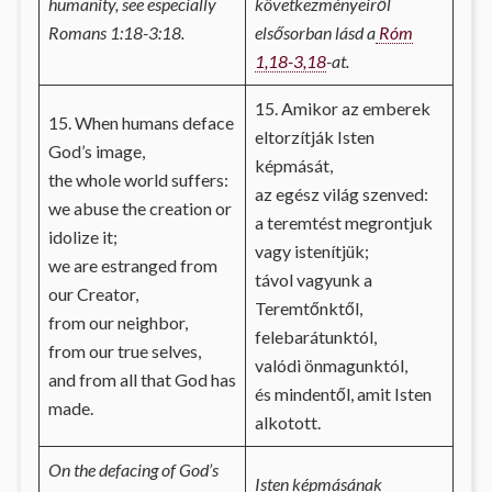
humanity, see especially
következményeiről
Romans 1:18-3:18.
elsősorban lásd a
Róm
1,18-3,18
-at.
15. Amikor az emberek
15. When humans deface
eltorzítják Isten
God’s image,
képmását,
the whole world suffers:
az egész világ szenved:
we abuse the creation or
a teremtést megrontjuk
idolize it;
vagy istenítjük;
we are estranged from
távol vagyunk a
our Creator,
Teremtőnktől,
from our neighbor,
felebarátunktól,
from our true selves,
valódi önmagunktól,
and from all that God has
és mindentől, amit Isten
made.
alkotott.
On the defacing of God’s
Isten képmásának