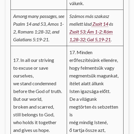
válunk.
Among many passages, see
Számos más szakasz
Psalm 14 and 53, Amos 1-
mellett lásd
Zsolt 14
és
2, Romans 1:28-32, and
Zsolt 53
;
Ám 1-2
;
Róm
Galatians 5:19-21.
1,28-32
;
Gal 5,19-21
.
17. Minden
17. In all our striving
erőfeszítésünk ellenére,
to excuse or save
hogy felmentsük vagy
ourselves,
megmentsük magunkat,
we stand condemned
ítélet alatt állunk
before the God of truth.
Isten igazsága előtt.
But our world,
De a világunk
broken and scarred,
megtörten és sebzetten
still belongs to God,
is
who holds it together
még mindig Istené,
and gives us hope.
ő tartja össze azt,