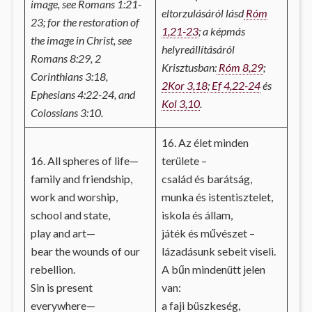
image, see Romans 1:21-
eltorzulásáról lásd
Róm
23; for the restoration of
1,21-23
; a képmás
the image in Christ, see
helyreállításáról
Romans 8:29, 2
Krisztusban:
Róm 8,29
;
Corinthians 3:18,
2Kor 3,18
;
Ef 4,22-24
és
Ephesians 4:22-24, and
Kol 3,10
.
Colossians 3:10.
16. Az élet minden
16. All spheres of life—
területe –
family and friendship,
család és barátság,
work and worship,
munka és istentisztelet,
school and state,
iskola és állam,
play and art—
játék és művészet –
bear the wounds of our
lázadásunk sebeit viseli.
rebellion.
A bűn mindenütt jelen
Sin is present
van:
everywhere—
a faji büszkeség,