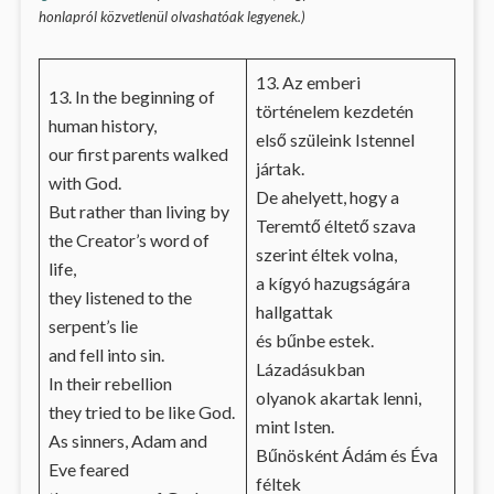
honlapról közvetlenül olvashatóak legyenek.)
13. Az emberi
13. In the beginning of
történelem kezdetén
human history,
első szüleink Istennel
our first parents walked
jártak.
with God.
De ahelyett, hogy a
But rather than living by
Teremtő éltető szava
the Creator’s word of
szerint éltek volna,
life,
a kígyó hazugságára
they listened to the
hallgattak
serpent’s lie
és bűnbe estek.
and fell into sin.
Lázadásukban
In their rebellion
olyanok akartak lenni,
they tried to be like God.
mint Isten.
As sinners, Adam and
Bűnösként Ádám és Éva
Eve feared
féltek