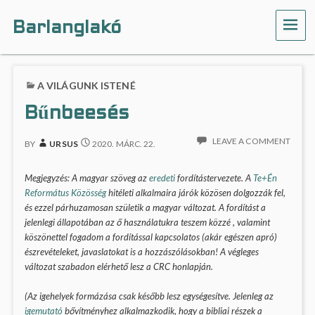
Barlanglakó
ME
A VILÁGUNK ISTENÉ
Bűnbeesés
LEAVE A COMMENT
BY
URSUS
2020. MÁRC. 22.
Megjegyzés: A magyar szöveg az
eredeti
fordítástervezete. A
Te+Én
Református Közösség
hitéleti alkalmaira járók közösen dolgozzák fel,
és ezzel párhuzamosan születik a magyar változat. A fordítást a
jelenlegi állapotában az ő használatukra teszem közzé , valamint
köszönettel fogadom a fordítással kapcsolatos (akár egészen apró)
észrevételeket, javaslatokat is a hozzászólásokban! A végleges
változat szabadon elérhető lesz a CRC honlapján.
(Az igehelyek formázása csak később lesz egységesítve. Jelenleg az
igemutató
bővítményhez alkalmazkodik, hogy a bibliai részek a