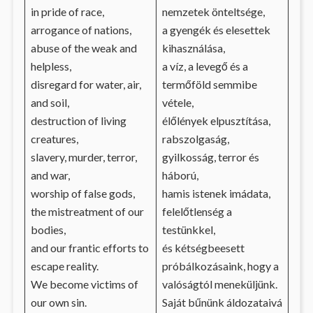
in pride of race,
nemzetek önteltsége,
arrogance of nations,
a gyengék és elesettek
abuse of the weak and
kihasználása,
helpless,
a víz, a levegő és a
disregard for water, air,
termőföld semmibe
and soil,
vétele,
destruction of living
élőlények elpusztítása,
creatures,
rabszolgaság,
slavery, murder, terror,
gyilkosság, terror és
and war,
háború,
worship of false gods,
hamis istenek imádata,
the mistreatment of our
felelőtlenség a
bodies,
testünkkel,
and our frantic efforts to
és kétségbeesett
escape reality.
próbálkozásaink, hogy a
We become victims of
valóságtól meneküljünk.
our own sin.
Saját bűnünk áldozataivá