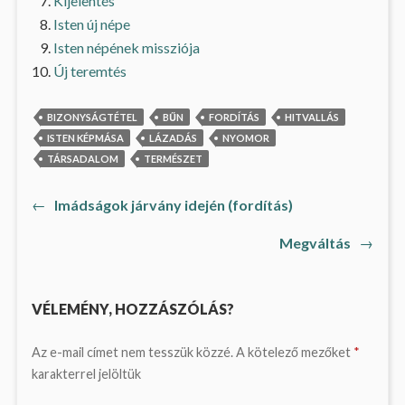
Kijelentés
Isten új népe
Isten népének missziója
Új teremtés
BIZONYSÁGTÉTEL
BŰN
FORDÍTÁS
HITVALLÁS
ISTEN KÉPMÁSA
LÁZADÁS
NYOMOR
TÁRSADALOM
TERMÉSZET
Previous
←
Imádságok járvány idején (fordítás)
Bejegyzés
post:
Next
Megváltás
→
navigáció
post:
VÉLEMÉNY, HOZZÁSZÓLÁS?
Az e-mail címet nem tesszük közzé.
A kötelező mezőket
*
karakterrel jelöltük