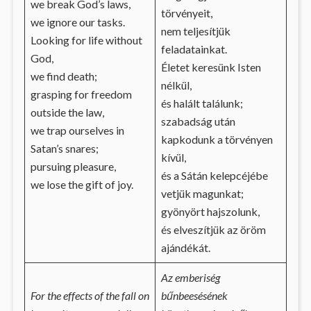
we break God’s laws,
törvényeit,
we ignore our tasks.
nem teljesítjük
Looking for life without
feladatainkat.
God,
Életet keresünk Isten
we find death;
nélkül,
grasping for freedom
és halált találunk;
outside the law,
szabadság után
we trap ourselves in
kapkodunk a törvényen
Satan’s snares;
kívül,
pursuing pleasure,
és a Sátán kelepcéjébe
we lose the gift of joy.
vetjük magunkat;
gyönyört hajszolunk,
és elveszítjük az öröm
ajándékát.
Az emberiség
For the effects of the fall on
bűnbeesésének