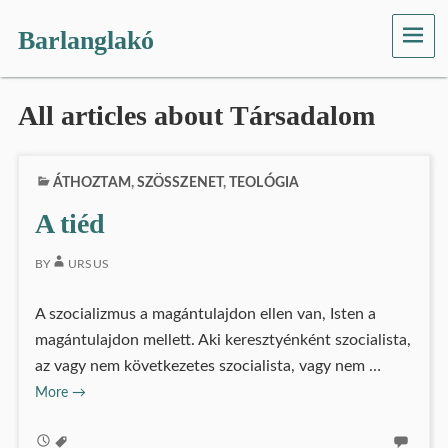
Barlanglakó
ME
All articles about Társadalom
ÁTHOZTAM
,
SZÖSSZENET
,
TEOLÓGIA
A tiéd
BY
URSUS
A szocializmus a magántulajdon ellen van, Isten a
magántulajdon mellett. Aki keresztyénként szocialista,
az vagy nem következetes szocialista, vagy nem …
A
More
→
tiéd