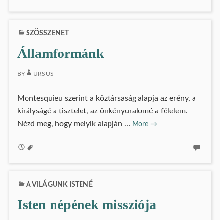
SZÖSSZENET
Államformánk
BY
URSUS
Montesquieu szerint a köztársaság alapja az erény, a
királyságé a tisztelet, az önkényuralomé a félelem.
Államformánk
Nézd meg, hogy melyik alapján …
More
→
A VILÁGUNK ISTENÉ
Isten népének missziója