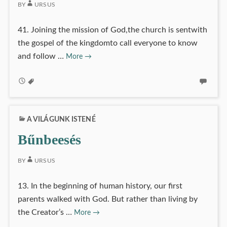
BY
URSUS
41. Joining the mission of God,the church is sentwith
the gospel of the kingdomto call everyone to know
Isten
and follow …
More
→
népének
missziója
A VILÁGUNK ISTENÉ
Bűnbeesés
BY
URSUS
13. In the beginning of human history, our first
parents walked with God. But rather than living by
Bűnbeesés
the Creator’s …
More
→