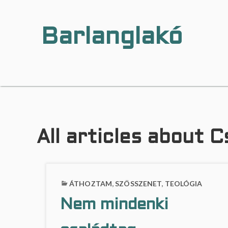
Barlanglakó
…
a
h
o
l
a
b
a
All articles about C
r
l
a
n
g
ÁTHOZTAM
,
SZÖSSZENET
,
TEOLÓGIA
l
a
Nem mindenki
k
i
k