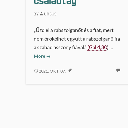
családtag
…
BY
URSUS
„Űzd el a rabszolganőt és a fiát, mert
nem örökölhet együtt a rabszolganő fia
a szabad asszony fiával.”
(Gal 4,30
) …
Nem
More
→
mindenki
családtag
NEM
2021. OKT. 09.
MINDENKI
CSALÁDTAG