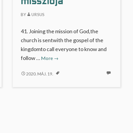
missziója
BY
URSUS
41. Joining the mission of God,the
church is sentwith the gospel of the
kingdomto call everyone to know and
Isten
follow …
More
→
népének
missziója
ISTEN
2020. MÁJ. 19.
NÉPÉNEK
MISSZIÓJA