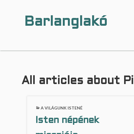
Barlanglakó
…
a
h
o
l
a
b
a
All articles about P
r
l
a
n
g
A VILÁGUNK ISTENÉ
l
a
Isten népének
k
i
k