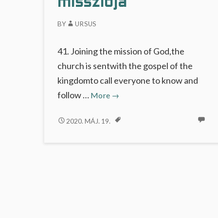
missziója
…
BY
URSUS
41. Joining the mission of God,the
church is sentwith the gospel of the
kingdomto call everyone to know and
Isten
follow …
More
→
népének
missziója
ISTEN
2020. MÁJ. 19.
NÉPÉNEK
MISSZIÓJA