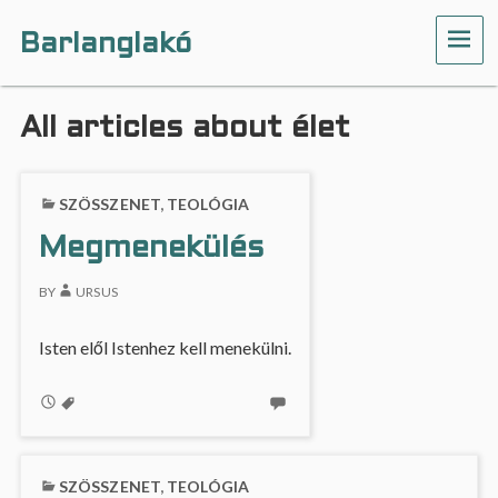
Barlanglakó
ME
All articles about élet
SZÖSSZENET
,
TEOLÓGIA
Megmenekülés
BY
URSUS
Isten elől Istenhez kell menekülni.
SZÖSSZENET
,
TEOLÓGIA