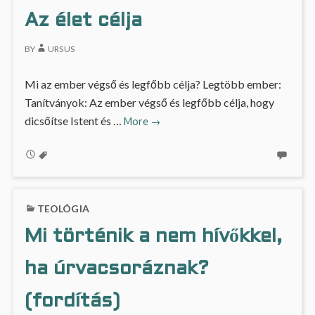
Az élet célja
BY
URSUS
Mi az ember végső és legfőbb célja? Legtöbb ember:
Tanítványok: Az ember végső és legfőbb célja, hogy
Az
dicsőítse Istent és …
More
→
élet
célja
TEOLÓGIA
Mi történik a nem hívőkkel,
ha úrvacsoráznak?
(fordítás)