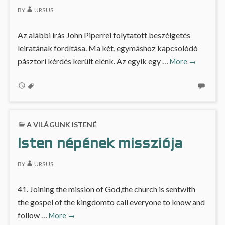
BY
URSUS
Az alábbi írás John Piperrel folytatott beszélgetés
leiratának fordítása. Ma két, egymáshoz kapcsolódó
Mi
pásztori kérdés került elénk. Az egyik egy …
More
→
történik
a
nem
hívőkkel,
ha
A VILÁGUNK ISTENÉ
úrvacsoráz
Isten népének missziója
(fordítás)
BY
URSUS
41. Joining the mission of God,the church is sentwith
the gospel of the kingdomto call everyone to know and
Isten
follow …
More
→