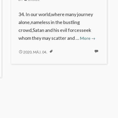
34. In our world,where many journey
alone,nameless in the bustling
crowd,Satan and his evil forcesseek
Isten
whom they may scatter and …
More
→
új
népe
ISTEN
2020. MÁJ. 04.
ÚJ
NÉPE