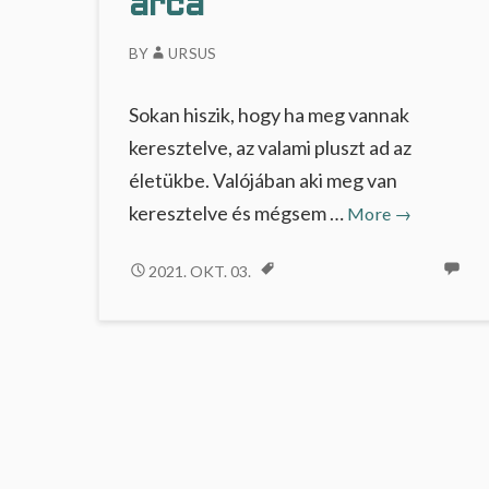
arca
…
BY
URSUS
Sokan hiszik, hogy ha meg vannak
keresztelve, az valami pluszt ad az
életükbe. Valójában aki meg van
A
keresztelve és mégsem …
More
→
keresztség
másik
A
2021. OKT. 03.
KERESZTSÉG
arca
MÁSIK
ARCA