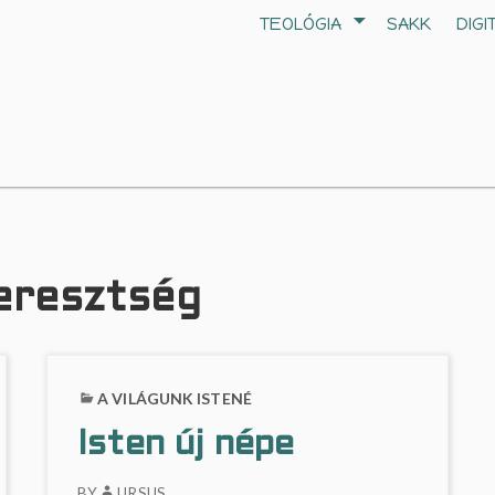
TEOLÓGIA
SAKK
DIGI
Keresztség
A VILÁGUNK ISTENÉ
Isten új népe
BY
URSUS