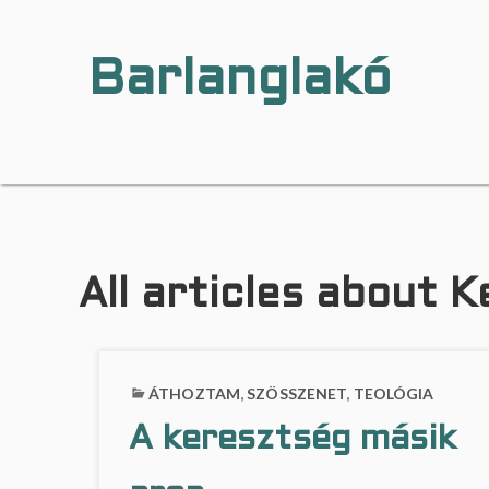
Barlanglakó
…
a
h
o
l
a
b
a
All articles about 
r
l
a
n
g
ÁTHOZTAM
,
SZÖSSZENET
,
TEOLÓGIA
l
a
A keresztség másik
k
i
k