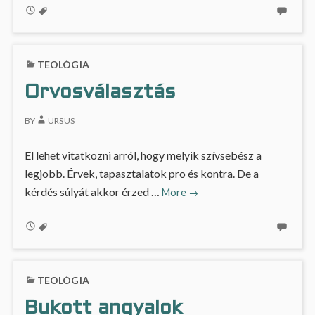
TEOLÓGIA
Orvosválasztás
BY
URSUS
El lehet vitatkozni arról, hogy melyik szívsebész a
legjobb. Érvek, tapasztalatok pro és kontra. De a
Orvosválasztás
kérdés súlyát akkor érzed …
More
→
TEOLÓGIA
Bukott angyalok