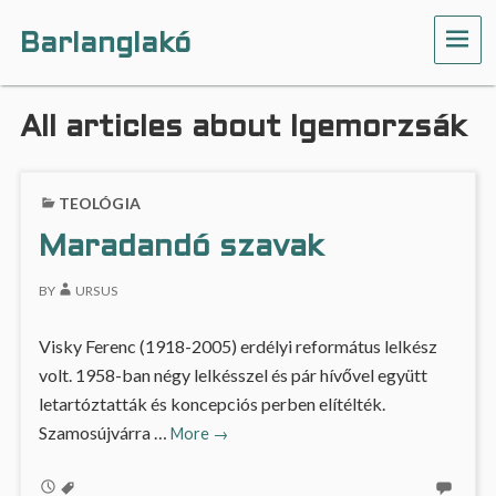
Barlanglakó
ME
All articles about Igemorzsák
TEOLÓGIA
Maradandó szavak
BY
URSUS
Visky Ferenc (1918-2005) erdélyi református lelkész
volt. 1958-ban négy lelkésszel és pár hívővel együtt
letartóztatták és koncepciós perben elítélték.
Maradandó
Szamosújvárra …
More
→
szavak