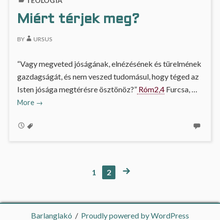
TEOLÓGIA
Miért térjek meg?
BY
URSUS
“Vagy megveted jóságának, elnézésének és türelmének
gazdagságát, és nem veszed tudomásul, hogy téged az
Isten jósága megtérésre ösztönöz?”
Róm2,4
Furcsa, …
Miért
More
→
térjek
meg?
NEXT
PAGE
PAGE
1
2
Bejegyzés
PAGE
navigáció
Barlanglakó
Proudly powered by WordPress