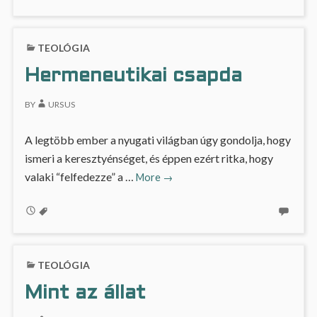
TEOLÓGIA
Hermeneutikai csapda
BY
URSUS
A legtöbb ember a nyugati világban úgy gondolja, hogy
ismeri a keresztyénséget, és éppen ezért ritka, hogy
Hermeneutikai
valaki “felfedezze” a …
More
→
csapda
TEOLÓGIA
Mint az állat