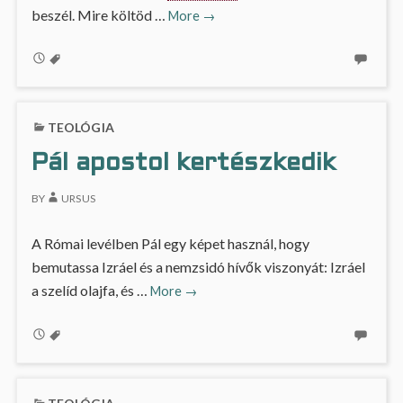
Jövedelemigazolás
beszél. Mire költöd …
More
→
TEOLÓGIA
Pál apostol kertészkedik
BY
URSUS
A Római levélben Pál egy képet használ, hogy
bemutassa Izráel és a nemzsidó hívők viszonyát: Izráel
Pál
a szelíd olajfa, és …
More
→
apostol
kertészkedik