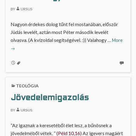
BY
URSUS
Nagyon érdekes dolog tűnt fel mostanában, először
Júdás levelét, aztán most Péter második levelét
Bukott
olvasva. (A kvízoldal segítségével. :)) Valahogy …
More
angyal
→
TEOLÓGIA
Jövedelemigazolás
BY
URSUS
“Az igaznak a keresetéből élet lesz, a bűnösnek a
jövedelméből vétek. ”
(Péld 10,16
) Az igevers magáért