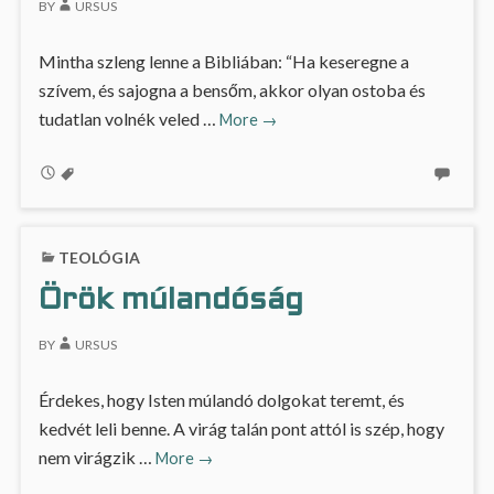
BY
URSUS
Mintha szleng lenne a Bibliában: “Ha keseregne a
szívem, és sajogna a bensőm, akkor olyan ostoba és
Mint
tudatlan volnék veled …
More
→
az
állat
TEOLÓGIA
Örök múlandóság
BY
URSUS
Érdekes, hogy Isten múlandó dolgokat teremt, és
kedvét leli benne. A virág talán pont attól is szép, hogy
Örök
nem virágzik …
More
→
múlandóság