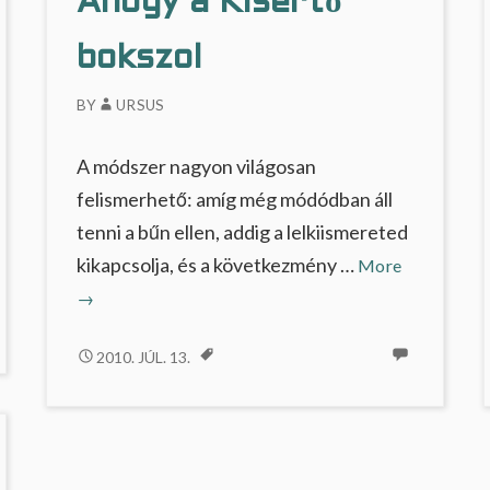
Ahogy a Kísértő
bokszol
BY
URSUS
A módszer nagyon világosan
felismerhető: amíg még módódban áll
tenni a bűn ellen, addig a lelkiismereted
Ahogy
kikapcsolja, és a következmény …
More
a
→
Kísértő
bokszol
AHOGY
2010. JÚL. 13.
A
KÍSÉRTŐ
BOKSZOL