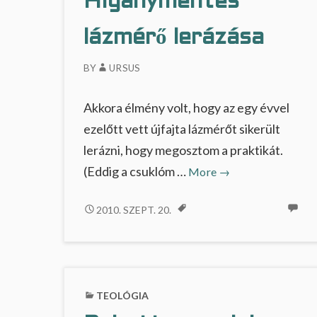
Higanymentes
i
k
…
lázmérő lerázása
BY
URSUS
Akkora élmény volt, hogy az egy évvel
ezelőtt vett újfajta lázmérőt sikerült
lerázni, hogy megosztom a praktikát.
Higanymentes
(Eddig a csuklóm …
More
→
lázmérő
lerázása
HIGANYMENTES
2010. SZEPT. 20.
LÁZMÉRŐ
LERÁZÁSA
TEOLÓGIA