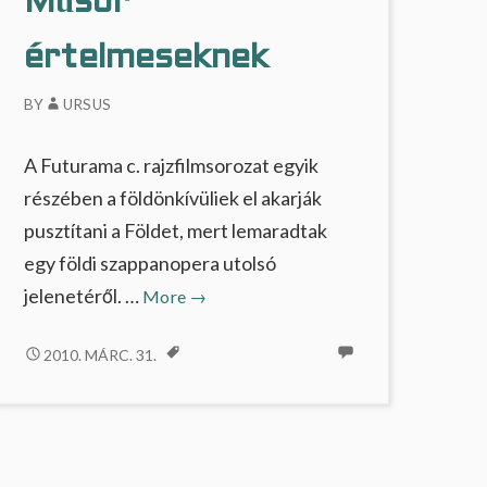
Műsor
értelmeseknek
BY
URSUS
A Futurama c. rajzfilmsorozat egyik
részében a földönkívüliek el akarják
pusztítani a Földet, mert lemaradtak
egy földi szappanopera utolsó
Műsor
jelenetéről. …
More
→
értelmeseknek
MŰSOR
2010. MÁRC. 31.
ÉRTELMESEKNEK