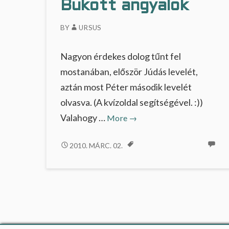
Bukott angyalok
BY
URSUS
Nagyon érdekes dolog tűnt fel
mostanában, először Júdás levelét,
aztán most Péter második levelét
olvasva. (A kvízoldal segítségével. :))
Bukott
Valahogy …
More
→
angyalok
BUKOTT
2010. MÁRC. 02.
ANGYALOK