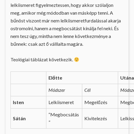
lelkiismeret figyelmeztessen, hogy akkor szólaljon
meg, amikor még módodban van másképp tenni. A
bűnöst viszont már nem lelkiismeretfurdalással akarja
ostromolni, hanem a megbocsátást kínálja fel neki. És
nem tesz úgy, mintha nem lenne következménye a
bűnnek: csak azt ő válllalta magára.
Teológiai táblázat következik.
Előtte
Utána
Módszer
Cél
Módsz
Isten
Lelkiismeret
Megelőzés
Megbo
“Megbocsátás
Sátán
Kivitelezés
Lelkis
”