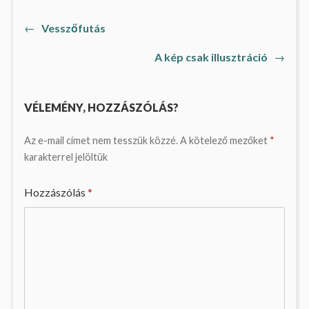
Previous
←
Vesszőfutás
Bejegyzés
post:
Next
A kép csak illusztráció
→
navigáció
post:
VÉLEMÉNY, HOZZÁSZÓLÁS?
Az e-mail címet nem tesszük közzé.
A kötelező mezőket
*
karakterrel jelöltük
Hozzászólás
*