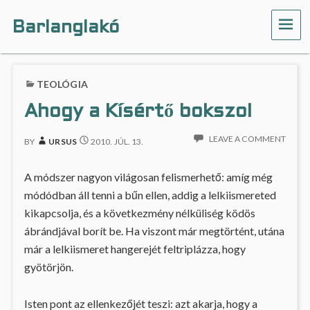
Barlanglakó
ME
TEOLÓGIA
Ahogy a Kísértő bokszol
LEAVE A COMMENT
BY
URSUS
2010. JÚL. 13.
A módszer nagyon világosan felismerhető: amíg még
módódban áll tenni a bűn ellen, addig a lelkiismereted
kikapcsolja, és a következmény nélküliség ködös
ábrándjával borít be. Ha viszont már megtörtént, utána
már a lelkiismeret hangerejét feltriplázza, hogy
gyötörjön.
Isten pont az ellenkezőjét teszi: azt akarja, hogy a