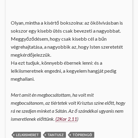
Olyan, mintha a kísértő bokszolna: az ökölvívásban is
sokszor egy kisebb ütés csak bevezeti a nagyobbat.
Meggyőződésem, hogy csak kisebb cél a bűn
végrehajtatása, a nagyobbik az, hogy Isten szeretetét
megkérdőjelezzük.
Ha ezt tudjuk, könnyebb ébernek lenni: és a
lelkiismeretnek engedni, a kegyelem hangját pedig
meghallani.
Mert amit én megbocsátottam, ha volt mit
megbocsátanom, az tiértetek volt Krisztus színe előtt, hogy
rá ne szedjen minket a Sátán. Az ő szándékai ugyanis nem
ismeretlenek előttünk.
(2Kor 2,11
)
LELKIISMERET
TANTUSZ
TÖPRENGŐ