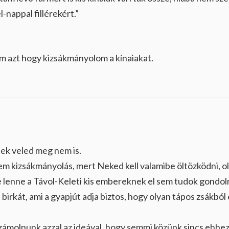
-nappal fillérekért.”
m azt hogy kizsákmányolom a kínaiakat.
rtek veled meg nem is.
em kizsákmányolás, mert Neked kell valamibe öltözködni, o
 lenne a Távol-Keleti kis embereknek el sem tudok gondoln
birkát, ami a gyapjút adja biztos, hogy olyan tápos zsákból
számolnunk azzal az ideával, hogy semmi közünk sincs ehhez