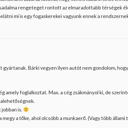
rsadalma rengeteget rontott az elmaradottabb térségek é
belátni mi is egy fogaskerekei vagyunk ennek a rendszerne
 gyártanak. Bárki vegyen ilyen autót nem gondolom, hog
 cég amely foglalkoztat. Max. a cég zsákmányol ki, de szeri
kalehetőségnek.
 jobban is.
a megy a tőke, ahol olcsóbb a munkaerő. (Vagy több állami 