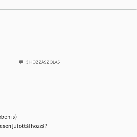
3 HOZZÁSZÓLÁS
mben is)
sen jutottál hozzá?