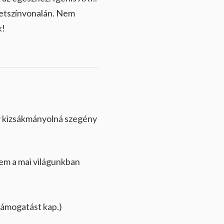
letszínvonalán. Nem
k!
y kizsákmányolná szegény
ntem a mai világunkban
támogatást kap.)