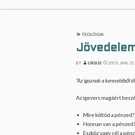
a
n
g
l
a
k
TEOLÓGIA
i
k
Jövedelem
…
2010. JAN. 31
BY
URSUS
“Az igaznak a keresetéből é
Az igevers magáért beszé
Mire költöd a pénzed? 
Honnan van a pénzed? 
Eszköz vagy cél a pén