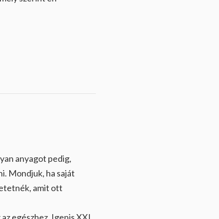
lyan anyagot pedig,
i. Mondjuk, ha saját
 etetnék, amit ott
 az egészhez. Igenis XXI..