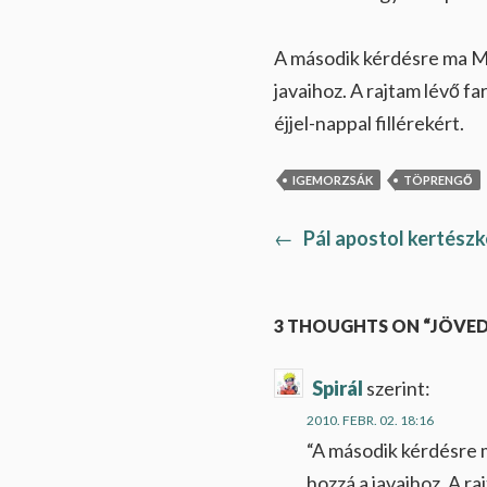
A második kérdésre ma Ma
javaihoz. A rajtam lévő f
éjjel-nappal fillérekért.
IGEMORZSÁK
TÖPRENGŐ
Previous
←
Pál apostol kertészk
Bejegyzés
post:
navigáció
3 THOUGHTS ON “JÖVE
Spirál
szerint:
2010. FEBR. 02. 18:16
“A második kérdésre 
hozzá a javaihoz. A ra