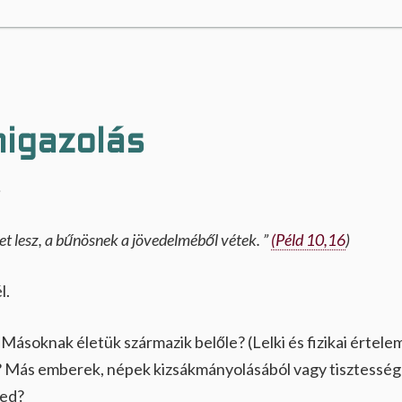
igazolás
.
let lesz, a bűnösnek a jövedelméből vétek. ”
(Péld 10,16
)
l.
Másoknak életük származik belőle? (Lelki és fizikai értele
Más emberek, népek kizsákmányolásából vagy tisztessége
zed?