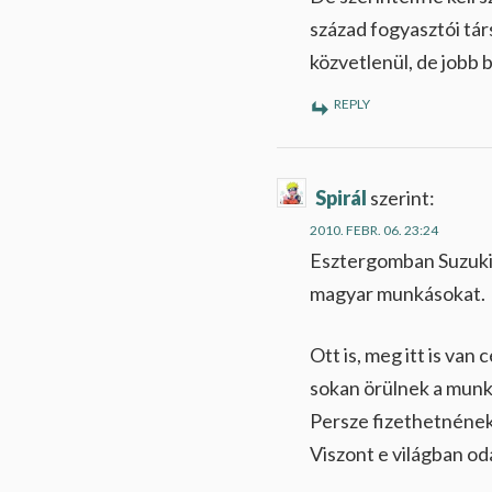
század fogyasztói tá
közvetlenül, de jobb 
REPLY
Spirál
szerint:
2010. FEBR. 06. 23:24
Esztergomban Suzukit
magyar munkásokat.
Ott is, meg itt is van
sokan örülnek a mun
Persze fizethetnének
Viszont e világban od