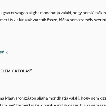
gyarországon aligha mondhatja valaki, hogy nem kizsákmá
armert is kis kínaiak varrták össze, hiába nem személy szeri
edik
DELEMIGAZOLÁS”
ma Magyarországon aligha mondhatja valaki, hogy nem kiz
jtam lévő farmert is kis kínaiak varrták össze, hiába nem sz