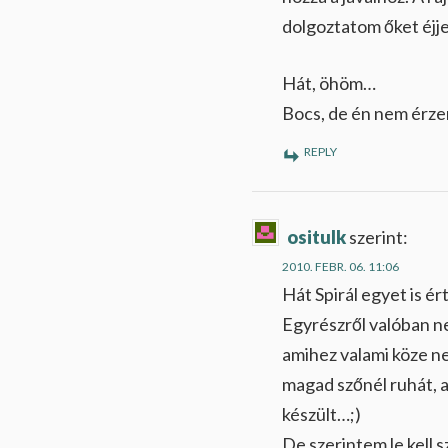
dolgoztatom őket éjjel
Hát, öhöm…
Bocs, de én nem érze
REPLY
ositulk
szerint:
2010. FEBR. 06. 11:06
Hát Spirál egyet is é
Egyrészről valóban n
amihez valami köze ne
magad szőnél ruhát, a 
készült…;)
De szerintem le kell 