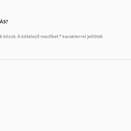
ÁS?
k közzé.
A kötelező mezőket
*
karakterrel jelöltük