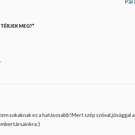
Pál
 TÉRJEK MEG?”
.
m sokaknak ez a hatásosabb!Mert szép szóval,jósággal a
embertársainkra:)