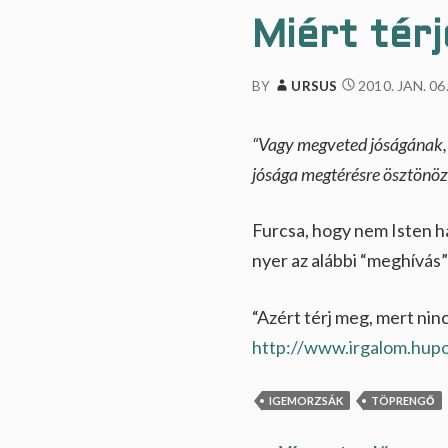
l
a
Miért tér
k
i
k
2010. JAN. 06
BY
URSUS
…
“Vagy megveted jóságának, 
jósága megtérésre ösztönöz
Furcsa, hogy nem Isten h
nyer az alábbi “meghívás” 
“Azért térj meg, mert ninc
http://www.irgalom.hup
IGEMORZSÁK
TÖPRENGŐ