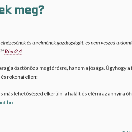
jek meg?
.
elnézésének és türelmének gazdagságát, és nem veszed tudomás
?”
Róm2,4
aragja ösztönöz a megtérésre, hanem a jósága. Úgyhogy a f
és rokonai ellen:
s más lehetőséged elkerülni a halált és elérni az annyira óh
ont.hu