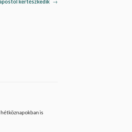
Next
 apostol kertészkedik
→
post:
 hétköznapokban is