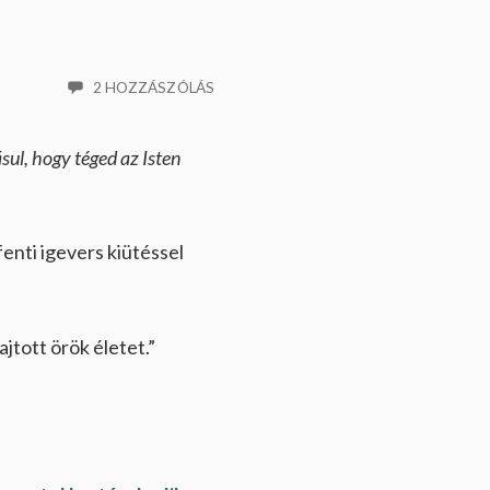
2 HOZZÁSZÓLÁS
ul, hogy téged az Isten
enti igevers kiütéssel
ajtott örök életet.”