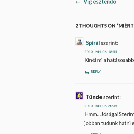
Previous
←
Víg esztendő
Bejegyzés
post:
navigáció
2 THOUGHTS ON “MIÉRT
Spirál
szerint:
2010. JAN. 06. 18:55
Kinél mi a hatásosabb
REPLY
Tünde
szerint:
2010. JAN. 06. 20:35
Hmm…Jósága!Szerinte
jobban tudunk hatni 