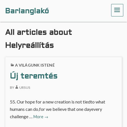
Barlanglakó
ME
All articles about
Helyreállítás
A VILÁGUNK ISTENÉ
Új teremtés
BY
URSUS
55. Our hope for a new creation is not tiedto what
humans can do,for we believe that one dayevery
Új
challenge …
More
→
teremtés