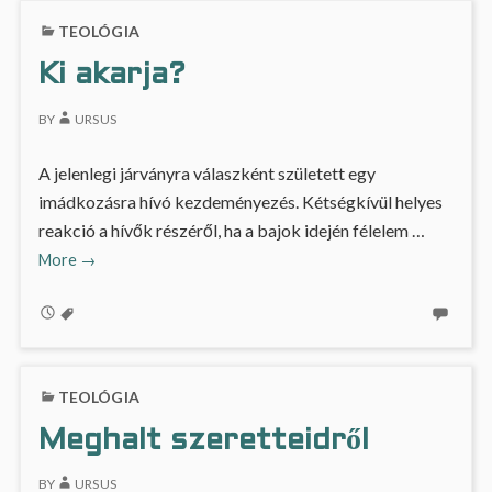
TEOLÓGIA
Ki akarja?
BY
URSUS
A jelenlegi járványra válaszként született egy
imádkozásra hívó kezdeményezés. Kétségkívül helyes
reakció a hívők részéről, ha a bajok idején félelem …
Ki
More
→
akarja?
TEOLÓGIA
Meghalt szeretteidről
BY
URSUS