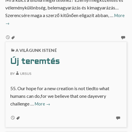
véleménykülönbség, belemagyarázás és kimagyarázás…
A
Szerencsére maga a szerző kitűnően eligazít abban, …
More
Bibl
→
Kul
A VILÁGUNK ISTENÉ
Új teremtés
BY
URSUS
55. Our hope for a new creation is not tiedto what
humans can do,for we believe that one dayevery
Új
challenge …
More
→
teremtés