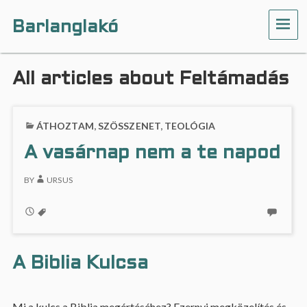
Barlanglakó
ME
All articles about Feltámadás
ÁTHOZTAM
,
SZÖSSZENET
,
TEOLÓGIA
A vasárnap nem a te napod
BY
URSUS
A Biblia Kulcsa
Mi a kulcs a Biblia megértéséhez? Ezernyi megközelítés és