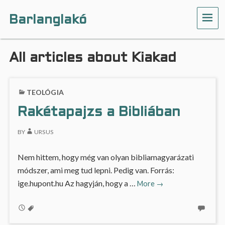
Barlanglakó
ME
All articles about Kiakad
TEOLÓGIA
Rakétapajzs a Bibliában
BY
URSUS
Nem hittem, hogy még van olyan bibliamagyarázati
módszer, ami meg tud lepni. Pedig van. Forrás:
Rakétapajzs
ige.hupont.hu Az hagyján, hogy a …
More
→
a
Bibliában