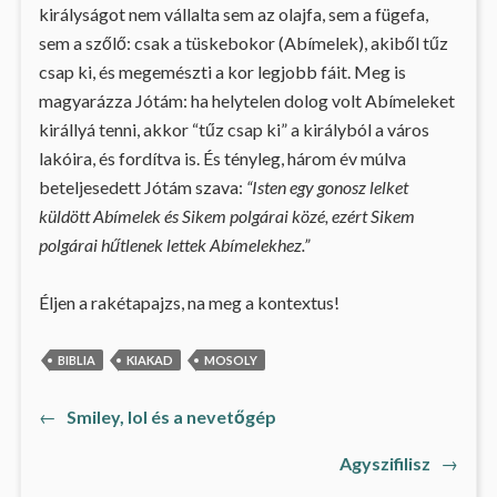
királyságot nem vállalta sem az olajfa, sem a fügefa,
sem a szőlő: csak a tüskebokor (Abímelek), akiből tűz
csap ki, és megemészti a kor legjobb fáit. Meg is
magyarázza Jótám: ha helytelen dolog volt Abímeleket
királlyá tenni, akkor “tűz csap ki” a királyból a város
lakóira, és fordítva is. És tényleg, három év múlva
beteljesedett Jótám szava:
“Isten egy gonosz lelket
küldött Abímelek és Sikem polgárai közé, ezért Sikem
polgárai hűtlenek lettek Abímelekhez.”
Éljen a rakétapajzs, na meg a kontextus!
BIBLIA
KIAKAD
MOSOLY
Previous
←
Smiley, lol és a nevetőgép
Bejegyzés
post:
Next
Agyszifilisz
→
navigáció
post: