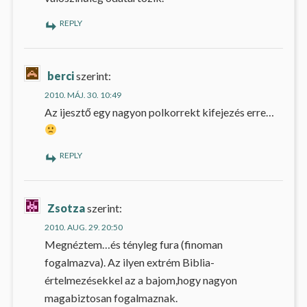
REPLY
berci
szerint:
2010. MÁJ. 30. 10:49
Az ijesztő egy nagyon polkorrekt kifejezés erre…
REPLY
Zsotza
szerint:
2010. AUG. 29. 20:50
Megnéztem…és tényleg fura (finoman
fogalmazva). Az ilyen extrém Biblia-
értelmezésekkel az a bajom,hogy nagyon
magabiztosan fogalmaznak.