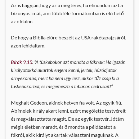
Az is hagyján, hogy az a megtérés, ha elmondom azt a
bizonyos imát, ami többféle formátumban is elérhető
az oldalon.
De hogy a Biblia előre beszélt az USA rakétapajzsáról,
azon lehidaltam.
Bírák 9,15
: “A tüskebokor azt mondta a fáknak: Ha igazán
királyotokká akartok engem kenni, jertek, húzódjatok
árnyékomba; mert ha nem úgy lesz, akkor tűz csap ki a
tüskebokorból, és megemészti a Libánon cédrusait!”
Meghalt Gedeon, akinek hetven fia volt. Az egyik fiú,
Abímelek király akart lenni, ezért megölette testvéreit
és megválaszttatta magát. De az egyik testvér, Jótám
mégis életben maradt, és ő mondta a példázatot a
fákról, akik királyt akartak választani maguknak. A