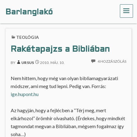
Barlanglakó
ME
TEOLÓGIA
Rakétapajzs a Bibliában
4 HOZZÁSZÓLÁS
BY
URSUS
2010. MÁJ. 10.
Nem hittem, hogy még van olyan bibliamagyarázati
módszer, ami meg tud lepni. Pedig van. Forrás:
ige.hupont.hu
Az hagyján, hogy a fejlécben a “Térj meg, mert
elkárhozol” örömhír olvasható. (Érdekes, hogy mindkét
tagmondat megvan a Bibliában, mégsem fogalmaz így
soha…)