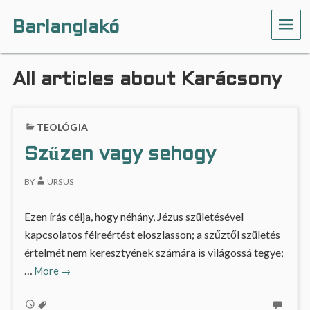
Barlanglakó
ME
All articles about Karácsony
TEOLÓGIA
Szűzen vagy sehogy
BY
URSUS
Ezen írás célja, hogy néhány, Jézus születésével
kapcsolatos félreértést eloszlasson; a szűztől születés
értelmét nem keresztyének számára is világossá tegye;
Szűzen
…
More
→
vagy
sehogy