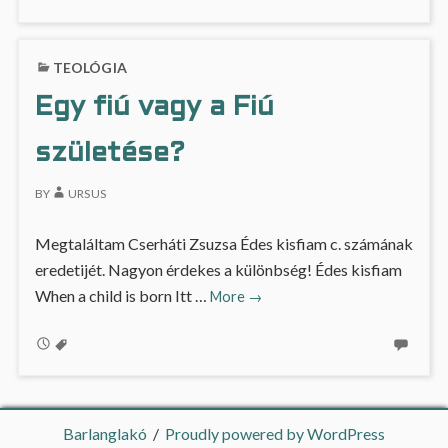
TEOLÓGIA
Egy fiú vagy a Fiú
születése?
BY
URSUS
Megtaláltam Cserháti Zsuzsa Édes kisfiam c. számának
eredetijét. Nagyon érdekes a különbség! Édes kisfiam
Egy
When a child is born Itt …
More
→
fiú
vagy
a
Fiú
születése?
Barlanglakó
Proudly powered by WordPress