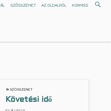
Search
TÁL
SZÖSSZENET
AZ OLDALRÓL
KORNISS
SEA
for:
SZÖSSZENET
Követési idő
BY
URSUS