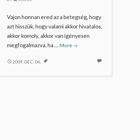
Vajon honnan ered az a betegség, hogy
azt hisszük, hogy valami akkor hivatalos,
akkor komoly, akkor van igényesen
Követési
megfogalmazva, ha …
More
→
idő
KÖVETÉSI
2009. DEC. 06.
IDŐ