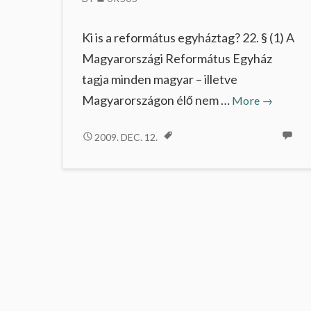
…
Ki is a református egyháztag? 22. § (1) A
Magyarországi Református Egyház
tagja minden magyar – illetve
Egyházta
Magyarországon élő nem …
More
→
EGYHÁZTAGSÁG
2009. DEC. 12.