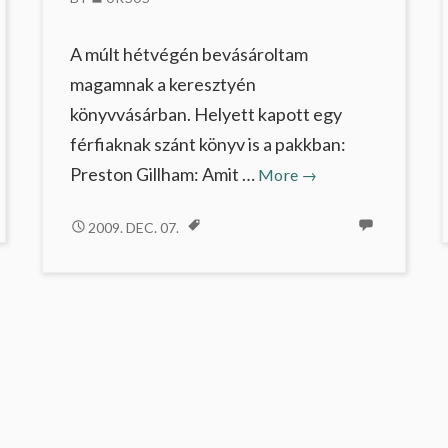
A múlt hétvégén bevásároltam
magamnak a keresztyén
könyvvásárban. Helyett kapott egy
gság
férfiaknak szánt könyv is a pakkban:
Isten
Preston Gillham: Amit …
More
→
méltósága
ISTEN
2009. DEC. 07.
MÉLTÓSÁGA