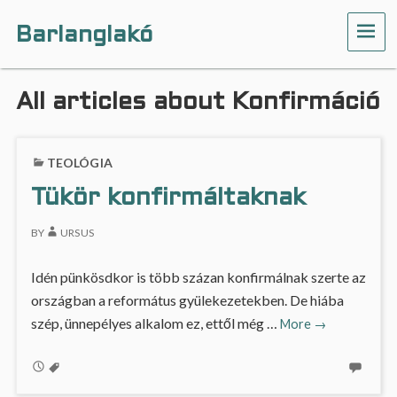
Barlanglakó
ME
All articles about Konfirmáció
TEOLÓGIA
Tükör konfirmáltaknak
BY
URSUS
Idén pünkösdkor is több százan konfirmálnak szerte az
országban a református gyülekezetekben. De hiába
Tükör
szép, ünnepélyes alkalom ez, ettől még …
More
→
konfirmáltakna