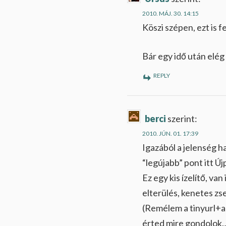
2010. MÁJ. 30. 14:15
Köszi szépen, ezt is fe
Bár egy idő után elég
REPLY
berci
szerint:
2010. JÚN. 01. 17:39
Igazából a jelenség ha
“legújabb” pont itt 
Ez egy kis ízelítő, va
elterülés, kenetes z
(Remélem a tinyurl+an
érted mire gondolok