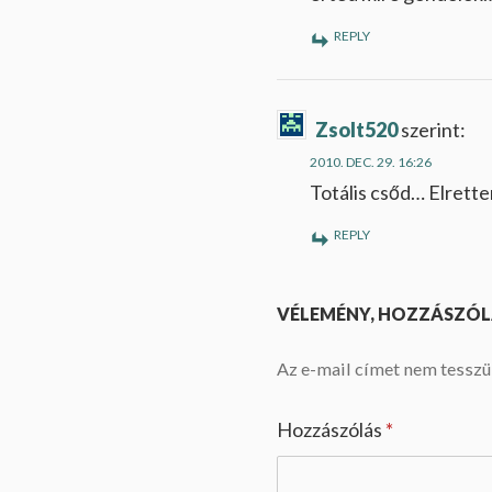
REPLY
Zsolt520
szerint:
2010. DEC. 29. 16:26
Totális csőd… Elrette
REPLY
VÉLEMÉNY, HOZZÁSZÓL
Az e-mail címet nem tesszü
Hozzászólás
*