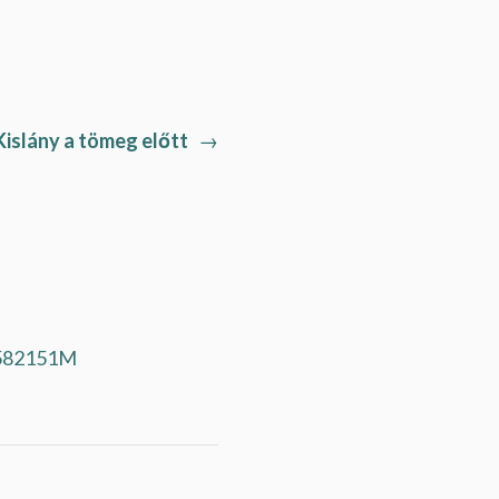
Next
Kislány a tömeg előtt
→
post:
8582151M