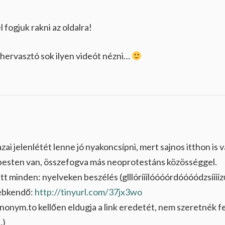
l fogjuk rakni az oldalra!
 hervasztó sok ilyen videót nézni…
zai jelenlétét lenne jó nyakoncsípni, mert sajnos itthon is 
Újpesten van, összefogva más neoprotestáns közösséggel.
n itt minden: nyelveken beszélés (glllórííílóóóórdóóóódzsíííí
sebkendő:
http://tinyurl.com/37jx3wo
onym.to kellően eldugja a link eredetét, nem szeretnék fel
…)