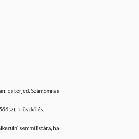
van, és terjed. Számomra a
zőőősz), prüszkölés,
kerülni semmi listára, ha