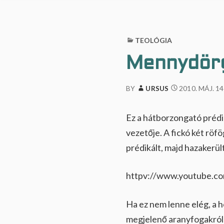
a
n
g
l
a
TEOLÓGIA
k
i
Mennydörg
k
…
2010. MÁJ. 14
BY
URSUS
Ez a hátborzongató prédik
vezetője. A fickó két röfö
prédikált, majd hazakerült
httpv://www.youtube.
Ha ez nem lenne elég, a h
megjelenő aranyfogakról, 