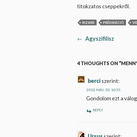
titokzatos cseppekről.
BIZARR
PRÉDIKÁCIÓ
VI
Previous
←
Agyszifilisz
Bejegyzés
post:
navigáció
4 THOUGHTS ON “MENNY
berci
szerint:
2010. MÁJ. 30. 10:55
Gondolom ezt a válog
REPLY
Ursus
szerint: