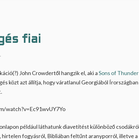
és fiai
.
áció(?) John Crowdertől hangzik el, aki a
Sons of Thunder
gés közt azt állítja, hogy váratlanul Georgiából Írországban
.
com/watch?v=Ec91wvUY7Yo
onlapon például láthatunk diavetítést különböző csodákról,
hirtelen fogyásról, Bibliában feltűnt aranyporról, illetve 