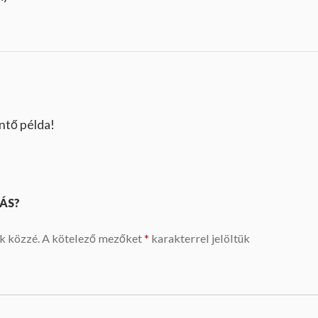
ntő példa!
ÁS?
k közzé.
A kötelező mezőket
*
karakterrel jelöltük