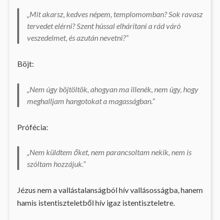
„Mit akarsz, kedves népem, templomomban? Sok ravasz
tervedet elérni? Szent hússal elhárítani a rád váró
veszedelmet, és azután nevetni?”
Böjt:
„Nem úgy böjtöltök, ahogyan ma illenék, nem úgy, hogy
meghalljam hangotokat a magasságban.”
Prófécia:
„Nem küldtem őket, nem parancsoltam nekik, nem is
szóltam hozzájuk.”
Jézus nem a vallástalanságból hív vallásosságba, hanem
hamis istentiszteletből hív igaz istentiszteletre.