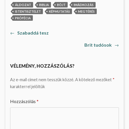
ÁLDOZAT
BIBLIA
BÖJT
IMÁDKOZÁS
ISTENTISZTELET
KÉPMUTATÁS
MEGTÉRÉS
PRÓFÉCIA
Previous
←
Szabaddá tesz
Bejegyzés
post:
Next
Brit tudósok
→
navigáció
post:
VÉLEMÉNY, HOZZÁSZÓLÁS?
Az e-mail címet nem tesszük közzé.
A kötelező mezőket
*
karakterrel jelöltük
Hozzászólás
*