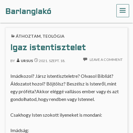
Barlanglakó
ME
ÁTHOZTAM
,
TEOLÓGIA
Igaz istentisztelet
LEAVE A COMMENT
BY
URSUS
2021. SZEPT. 18.
Imádkozol? Jársz istentiszteletre? Olvasol Bibliát?
Áldozatot hozol? Böjtölsz? Beszélsz is Istenről, mint
egy próféta?Akkor eléggé vallásos ember vagy és azt
gondolhatod, hogy rendben vagy Istennel.
Csakhogy Isten szokott ilyeneket is mondani:
Imádság: