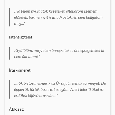
„Ha felém nyújtjátok kezeteket, eltakarom szemem
előletek; bármennyit is imádkoztok, én nem hallgatom
meg…”
Istentisztelet:
„Gyűlölöm, megvetem ünnepeiteket, ünnepségeiteket ki
nem állhatom!”
Írás-ismeret:
„…ők biztosan ismerik az Úr útját, Istenük törvényét! De
éppen ők törték össze ezt az igát… Azért leteríti őket az
erdőből kijövő oroszlán…”
Áldozat: