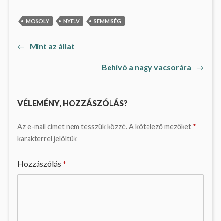
MOSOLY
NYELV
SEMMISÉG
Previous
←
Mint az állat
Bejegyzés
post:
Next
Behívó a nagy vacsorára
→
navigáció
post:
VÉLEMÉNY, HOZZÁSZÓLÁS?
Az e-mail címet nem tesszük közzé.
A kötelező mezőket
*
karakterrel jelöltük
Hozzászólás
*