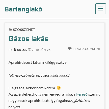
Barlanglakó
ME
SZÖSSZENET
Gázos lakás
LEAVE A COMMENT
BY
URSUS
2010. JÚN. 25.
Apróhirdetést láttam kifüggesztve:
“60 négyzetméteres,
gázos
lakás kiadó.”
Ha gázos, akkor nem kérem.
Az az érdekes, hogy nem egyedi a hiba, a
kereső
szerint
nagyon sok apróhirdetés így fogalmaz,
gázfűtéses
helyett.