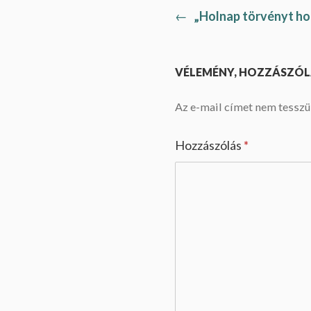
Previous
←
„Holnap törvényt h
Bejegyzés
post:
navigáció
VÉLEMÉNY, HOZZÁSZÓL
Az e-mail címet nem tesszü
Hozzászólás
*