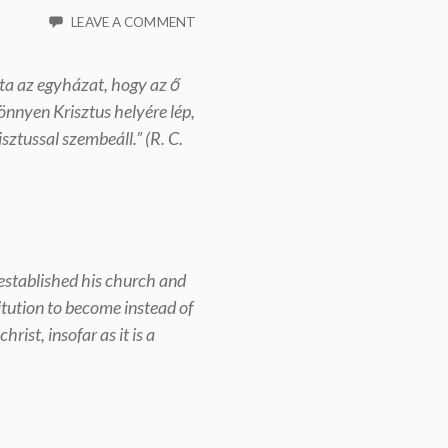
LEAVE A COMMENT
ta az egyházat, hogy az ő
önnyen Krisztus helyére lép,
ztussal szembeáll.” (R. C.
t established his church and
titution to become instead of
rist, insofar as it is a