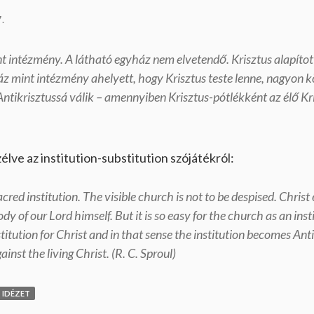
.
t intézmény. A látható egyház nem elvetendő. Krisztus alapítot
áz mint intézmény ahelyett, hogy Krisztus teste lenne, nagyon k
ntikrisztussá válik – amennyiben Krisztus-pótlékként az élő Kris
élve az institution-substitution szójátékról:
cred institution. The visible church is not to be despised. Chris
ody of our Lord himself. But it is so easy for the church as an ins
itution for Christ and in that sense the institution becomes Antich
inst the living Christ. (R. C. Sproul)
IDÉZET