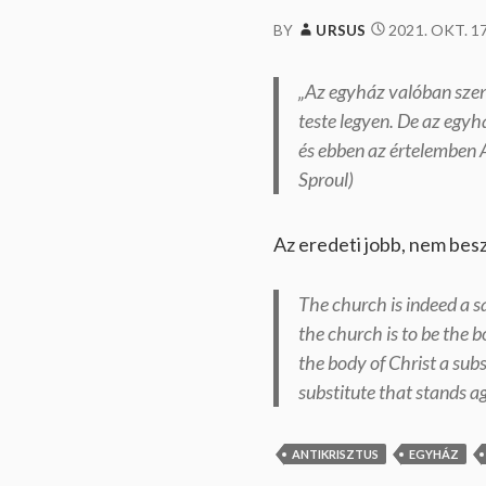
a
k
2021. OKT. 17
BY
URSUS
i
k
…
„Az egyház valóban szen
teste legyen. De az egyh
és ebben az értelemben A
Sproul)
Az eredeti jobb, nem besz
The church is indeed a sa
the church is to be the b
the body of Christ a subst
substitute that stands aga
ANTIKRISZTUS
EGYHÁZ