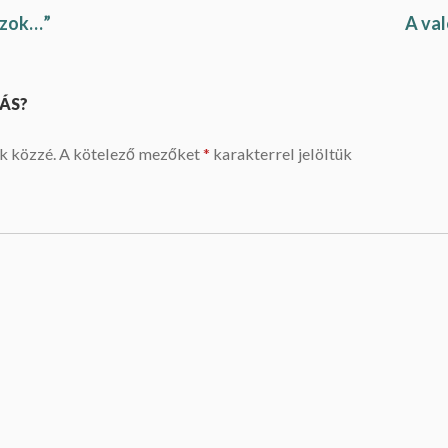
ozok…”
A va
ÁS?
k közzé.
A kötelező mezőket
*
karakterrel jelöltük