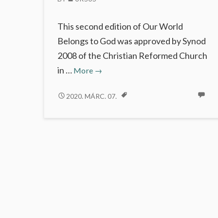
…
This second edition of Our World
Belongs to God was approved by Synod
2008 of the Christian Reformed Church
Preambulum
in …
More
→
PREAMBULUM
2020. MÁRC. 07.