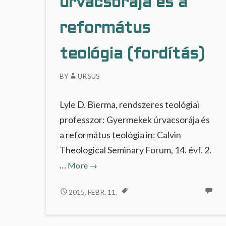
úrvacsorája és a
…
református
teológia (fordítás)
BY
URSUS
Lyle D. Bierma, rendszeres teológiai
professzor: Gyermekek úrvacsorája és
a református teológia in: Calvin
Theological Seminary Forum, 14. évf. 2.
Gyermekek
…
More
→
úrvacsorája
és
GYERMEKEK
2015. FEBR. 11.
ÚRVACSORÁJA
a
ÉS
református
A