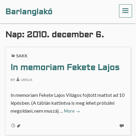
Barlanglakó
ME
Nap:
2010. december 6.
SAKK
In memoriam Fekete Lajos
BY
URSUS
In memoriam Fekete Lajos Világos fojtott mattot ad 10
lépésben. (A táblán kattintva is meg lehet próbálni
In
megoldani, nem muszáj …
More
→
memoriam
Fekete
Lajos